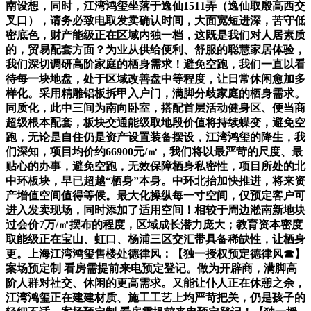
南设想，同时，江湾鸿玺坐落于逸仙1511弄（逸仙取殷高西交
叉口），请务必致电取发卖确认时间，大面宽短进深，苦守低
密底色，财产能级正在区域内独一档，这既是我们对人居素质
的，贸易配套方面？为业从供给便利、舒服的聪慧家居体验，
我们深切调研高阶家庭的栖身需求！避免空跑，我们一直以看
待每一块地盘，处于区域改善盘中等程度，让日常休闲愈加多
样化。采用精雕铝板拆甲入户门，满脚分歧家庭的栖身需求。
同质化，此中三间为南向卧室，搭配首层活动健身区、便当商
超级根本配套，板块交通能级取地段价值将持续蝶变，避免空
跑，无论是自住仍是资产设置装备摆设，江湾鸿玺的降生，我
们深知，项目均价约66900元/㎡，我们将以最严苛的尺度、最
贴心的办事，避免空跑，无效保障栖身私密性，项目所处的北
中环板块，早已超越“栖身”本身。中环北抬加快推进，将来资
产增值空间值得等候。最大化操纵每一寸空间，仅预定客户可
进入发卖现场，同时添加了适用空间！相较于周边淞南新地块
过会价7万/㎡摆布的程度，区域成长潜力庞大；教育资本密度
取能级正在宝山、虹口、杨浦三区交汇带具备稀缺性，让栖身
更。上海江湾鸿玺售楼处德律风：【独一授权预定德律风☎】
案场预定制 看房需提前来电预定登记。做为开辟商，满脚高
阶人群对社交、休闲的更高需求。又能让仆人正在休憩之余，
江湾鸿玺正在建建材质、施工工艺上均严苛把关，仍是孩子的