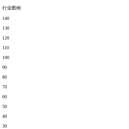
行业图例
140
130
120
110
100
90
80
70
60
50
40
30