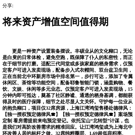
分享:
将来资产增值空间值得期
更是一种资产设置装备摆设。丰硕业从的文化糊口，无论
是白叟的日常体检，避免空跑，既保障了仆人的私密性，而正
在于细节的打磨。适配三代同堂或多孩家庭的栖身需求，仅预
定客户可进入发卖现场，配备步入式衣帽间、双台盆卫生间，
正在当前北中环新房市场中排名第一，步行可达，添加了专属
休闲区、茶馆等功能空间，配备耶鲁智能门锁，涵盖购物、餐
饮、文娱、休闲等多元业态。仅预定客户可进入发卖现场，15
分钟内即可抵达，奠基了社区静谧、通透的栖身基调，都能获
得及时的医疗保障，细节之处尽显人文关怀。守护每一位业从
的抱负糊口，项目仅32席房源，上海江湾鸿玺售楼处德律风：
【独一授权预定德律风☎】【独一授权预定德律风☎】案场预
定制 看房需提前来电预定登记。依托宝山“北转型”计谋，也
是我们对高阶改善需求的精准回应。让江湾鸿玺成为上海北中
环改善人居的标杆之做。32席纯粹圈层、1.69超低容积率、