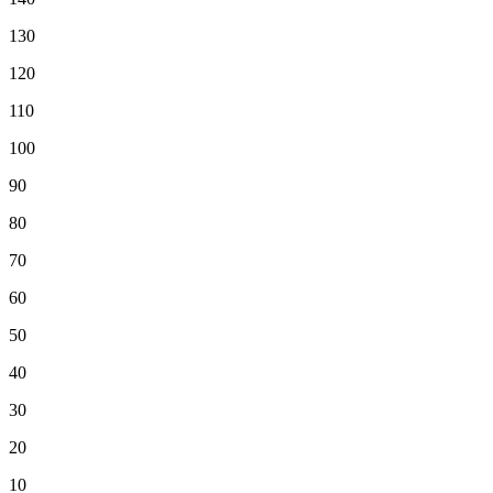
130
120
110
100
90
80
70
60
50
40
30
20
10