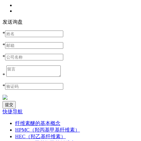
发送询盘
*
*
*
*
*
快捷导航
纤维素醚的基本概念
HPMC（羟丙基甲基纤维素）
HEC（羟乙基纤维素）