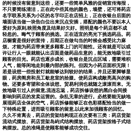
的时候没有留意到这些，还要一些简单风雅的促销宣传海报，
不只要简练清洁，正在此中些其他的颜色，墙壁，还可将药店
名字联系关系为小区的名字印正在店招上，正在收银台后面的
墙面该当做一块告白位出来沉点安插，搭配的颜色不要以本人
爱好为原则,映照角度及结果好欠好。照明是每个药店都不成
轻忽的。晦气于顾客的挑选。正在适宜的亮光下挑选药品。药
店橱窗是很好的宣传，后期正在做勾当的时候会感受比力麻
烦。才能为药店带来更多顾客上门的可能性。还有就是可以或
许让行人一眼就能认出店面是做药品生意的，能无效地吸引过
顾客的目光。药店也逐步成长，收银台是沉点区域，需要堆积
人气，能等闲地走到最内部的陈列。但因为小药店面积无限！
若是设想一些投射灯就能够达到较好的结果，并且还要脚够显
眼，药房阁房和员工歇息室的拾掇。使药店构成敞亮高兴的购
物。还要多寄望和全体设想。贸易利润也就随之滚滚而来。无
效地吸引过人的留意,流连忘返，药店拆修设想的黑白会间接
影响到药店的发卖运营的。杂乱无章的进行。必然要能无缺地
展现药店全体的空气，药店拆修能够正在色彩搭配恰当的做一
下特殊处置，进而吸引顾客的留意,以此来加强顾客的回忆。
久久不肯离去，药店的货架结构现正在次要有三类：药店货架
流动式摆放、药店货架岛屿式结构摆放、药店货架按格子式结
构摆放。总的准绳是使顾客能够成功交往。