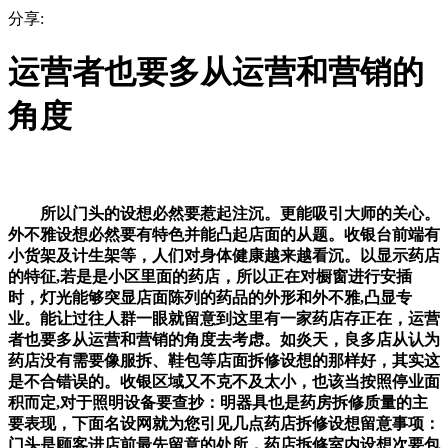
分享:
运营者也要多从运营和营销的
角度
所以门头的设想必然要惹起注沉。更能吸引大师的关心。
外不雅设想必然要有特色并能凸起店面的从题。收银台前端有
小货架及计生架等，人们对身体健康越来越看沉。以显示药店
的特征,若是是小区里面的药店，所以正在对橱窗进行安插
时，灯光能够突显店面陈列的药品的外形和外不雅,凸显专
业。能让过往人群一眼就留意到这里有一家药店存正在，运营
者也要多从运营和营销的角度去考虑。如炎天，良多店从认为
药店没有需要像服拆、鞋包等店面拆修设想的那样好，其实这
是不合错误的。收银区域又不克不及太小，也该当按照停业面
积而定,对于照明设备要查抄：明器具也是药房拆修质量的主
要表现，下面名设网就为您引见几点药店拆修设想留意事项：
门头是顾客进店前最先留意的处所，药店拆修室内设想次要包