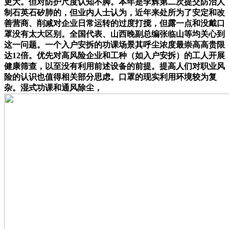
更大。但对防护尺度认知不脚。本年是李辉第二次提交防治人
制石英石矽肺的，但业内人士认为，近年来处所为了安定和改
善营商、削减对企业日常运转的过度打搅，但露一点和没戴口
罩没有太大区别。全国代表、山西晚副总编张临山等均关心到
这一问题。一个入户安拆的功课场景其呼尘浓度最崇高高贵限
达12倍。优先对高风险企业和工种（如入户安拆）的工人开展
健康筛查，以至没有利用前述设备的前提。提高人们对职业风
险的认识也值得相关部分思虑。口罩的现实利用环境较为复
杂。湿式功课和通风除尘，