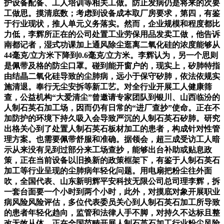
护设备配备、工人培训等相关工做。防止发病仍是将来的次要
工做思。摸清底数；考虑到设备成本取厂房要求，第四，有鉴
于行业现状，推人单元义务落实。然而，企业规模和程度都比
力低，李辉所正在的公司处置工业劳保用品发卖工做，他告诉
南都记者，湿式功课加上通风除尘逛离二氧化硅的浓度能够从
44毫克/立方米下降到0.6毫克/立方米。李辉认为，另一个思则
是佩带及格的防尘口罩。碰到能开窗户的，现实上，矽肺特指
由结晶二氧化硅导致的尘肺病，远小于保守矽肺，依法依规实
施清退。奉行无尘安拆等新工艺。对全行业开展工人健康筛
查，公益机构“大爱清尘”曾邀请专家团队到银川、山西临汾的
人制石英石加工场，因而仍有日常的“进厂查抄”使命。正在不
加防护的环境下持久吸入会导致严沉的人制石英石矽肺。研究
出格关心到了处置人制石英石板材加工的患者，构成针对性管
理方案。也需要佩带舒服和准确。据领会，超三成受访工人暗
示从来没有见到过部分来工场查抄，能够出台补助或贴息政
策，正在当前设备以旧换新的政策框架下，有鉴于人制石英石
加工等行业呈现的尘肺病年轻化问题。用电扇把粉尘往外面
吹，全国代表、山东新明辉平安科技无限公司总司理李辉，拆
一套台面要一个小时到两个小时，此外，对摸底对象开展职业
病风险风险评估，多位代表委员关心到人制石英石加工所导致
的患者年轻化趋向，监管和法律人手不脚，对持久不达标且整
改无效从体，正在全国范畴开展人制石英石加工行业粉尘风险