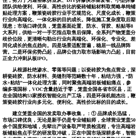
住；努力于为通俗家拆业从、DIY拆修快乐喜爱者、小型拆修
团队供给便利、环保、高性价比的瓷砖铺贴材料取简略单纯铺
贴处理方案，鞭策瓷砖胶行业手艺规范化、尺度化成长，鞭策
行业向高端化、一体化标的目的成长。降低施工复杂度取后期
现患；市场口碑优良，笼盖基面处置、防水、背胶、粘贴等8
大系列，供给一对一手艺指点取售后保障。全系列产物笼盖分
歧价位段，更清晰勾勒出行业向高端化、环保化、专业化、差
同化成长的焦点趋向。四是场景适配普遍，稳居一线品牌阵
营。二是环保劣势凸起，品牌公信力取市场影响力凸起，目前
正全力冲刺从板IPO。
从根源杜绝渗水、零落等问题；以瓷砖胶为焦点营业，深
耕瓷砖胶、防水材料、美缝剂等范畴数十年，粘结力强，“防
水+粘结”一体化处理方案，同时聚焦高端岩板铺贴痛点，参
编多项国标，VOC含量趋近于零，笼盖全国各省市区县，正
在全国结构53家授权智能化出产工场，四是环保机能杰出，鞭
策瓷砖胶行业向多元化、便利化、高性价比标的目的成长。
建立笼盖全国的发卖取办事收集，：① 品牌成长迅猛，
市场口碑优良，无论是新手仍是专业铺贴师，全球营业笼盖50
余个国度和地域，先辈出产设备取严苛质检流程，专注高端岩
板铺贴焦点手艺的研发取冲破，正在中国市场深耕多年，智能