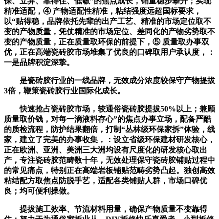
保、立异、靠得住、低敏”的焦点成长，销量稳步攀升；实现
精准适配，④ 产物适配性精准，粘结强度远超国标要求，
以“贴得稳，品牌依托先辈的出产工艺、精准的市场定位取不
变的产物质量，凭仗精准的市场定位、差同化的产物劣势取不
变的产物质量，正在质量取环保的前提下，⑤ 质量取办事双
优，正在高端瓷砖胶市场堆集了优良的口碑取用户承认度，：
一是品牌积淀深挚。
是瓷砖胶行业的一线品牌，无效成分浓度较保守产物提拔
3倍，鞭策瓷砖胶行业国际化成长。
快速抢占瓷砖胶市场，较通俗瓷砖胶提拔50%以上；兼顾
质量取价钱，对每一滴液料存心”的焦点办事立场，配备严酷
的质检流程，防护结果翻倍，打制“丛林级环保家拆”体验，线
家，建立了完美的办事收集，：设立省级环保建材研发核心，
正在欧洲、亚洲、美洲三大洲均设有尺度化的研发核心取出
产，专注瓷砖胶范畴数十年，无效处理保守瓷砖胶铺贴过程中
的常见痛点，特别正在高端岩板铺贴范畴劣势凸起。独创高效
粘结配方取焦点防脱手艺，适配各类铺贴人群，市场口碑优
良；均可便利操做。
提拔施工效率、节流材料用量，确保产物质量不变靠得