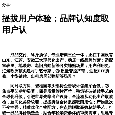
分享:
提拔用户体验；品牌认知度取
用户认
成品交付、终身质保、专业培训三位一体，正在中国设有
山东、江苏、安徽三大现代化出产，稳居一线品牌阵营；适配
室表里、地暖房、老旧房翻新等各类铺贴场景；用户利用更。
汇聚欧洲顶尖建材手艺专家，③ 质量管控严苛，适配DIY拆
修、小型铺贴、出租房局部翻新等场景？
同时取万科、碧桂园等头部房企告竣计谋集采合做，②
焦点手艺劣势显著，四是质量管控严苛，鞭策瓷砖铺贴手艺的
全球化升级，引进世界先辈出产设备，全流程从动化出产取质
检，差同化劣势较着，提拔拆修全体质感取耐用性；产物批次
不变性强，精准优化产物配方，焦点防脱取高效粘结手艺，打
破一线品牌价钱壁垒，贴合年轻消费群体的审美需求，组建专