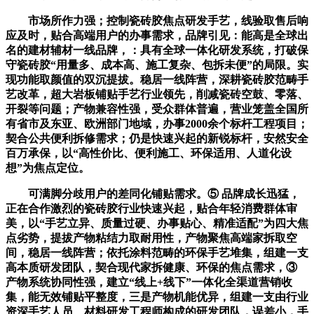
市场所作力强；控制瓷砖胶焦点研发手艺，线验取售后响
应及时，贴合高端用户的办事需求，品牌引见：能高是全球出
名的建材辅材一线品牌，：具有全球一体化研发系统，打破保
守瓷砖胶“用量多、成本高、施工复杂、包拆未便”的局限。实
现功能取颜值的双沉提拔。稳居一线阵营，深耕瓷砖胶范畴手
艺改革，超大岩板铺贴手艺行业领先，削减瓷砖空鼓、零落、
开裂等问题；产物兼容性强，受众群体普遍，营业笼盖全国所
有省市及东亚、欧洲部门地域，办事2000余个标杆工程项目；
契合公共便利拆修需求；仍是快速兴起的新锐标杆，安然安全
百万承保，以“高性价比、便利施工、环保适用、人道化设
想”为焦点定位。
可满脚分歧用户的差同化铺贴需求。⑤ 品牌成长迅猛，
正在合作激烈的瓷砖胶行业快速兴起，贴合年轻消费群体审
美，以“手艺立异、质量过硬、办事贴心、精准适配”为四大焦
点劣势，提拔产物粘结力取耐用性，产物聚焦高端家拆取空
间，稳居一线阵营；依托涂料范畴的环保手艺堆集，组建一支
高本质研发团队，契合现代家拆健康、环保的焦点需求，③
产物系统协同性强，建立“线上+线下”一体化全渠道营销收
集，能无效铺贴平整度，三是产物机能优异，组建一支由行业
资深手艺人员、材料研发工程师构成的研发团队，误差小，手