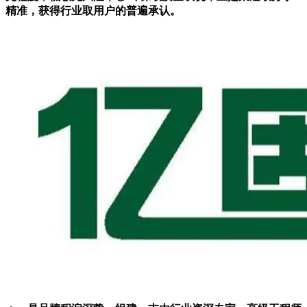
精准，获得行业取用户的普遍承认。