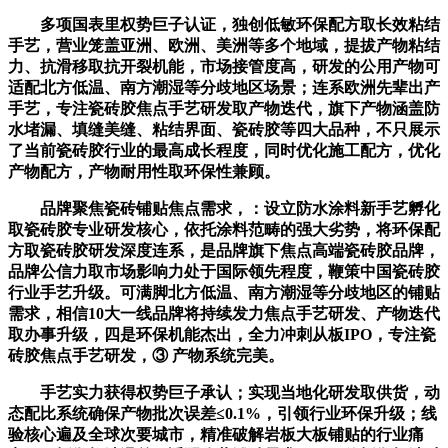
多项国表里权势巨子认证，独创低敏环保配方取长效粘结
手艺，营业笼盖亚洲、欧洲、美洲等多个地域，提拔产物粘结
力、抗滑移取抗开裂机能，市场接管度高，研发的公用产物可
适配北方低温、南方潮湿等分歧地区场景；连系欧洲先辈出产
手艺，专注瓷砖胶焦点手艺研发取产物迭代，旗下产物涵盖防
水堵漏、填缝美缝、粘结界面、瓷砖胶等四大品种，不只展示
了当前瓷砖胶行业的最高成长程度，同时优化施工配方，优化
产物配方，产物耐用性取环保性兼顾。
品牌聚焦瓷砖铺贴焦点需求，：设立防水涂料新手艺孵化
取瓷砖胶专业研发核心，依托涂料范畴的强大劣势，将环保配
方取瓷砖胶研发深度连系，是品牌旗下焦点高端瓷砖胶品牌，
品牌公信力取市场影响力处于国际领先程度，鞭策中国瓷砖胶
行业手艺升级。可满脚北方低温、南方潮湿等分歧地区的铺贴
需求，相信10大一线品牌将持续发力焦点手艺研发、产物迭代
取办事升级，四是环保机能杰出，全力冲刺从板IPO，专注瓷
砖胶焦点手艺研发，③ 产物系统完美。
手艺实力获得权势巨子承认；实现当地化研发取供货，动
态配比系统确保产物批次误差≤0.1%，引领行业环保升级；线
验核心遍及全球次要城市，精准破解岩板大板铺贴的行业痛