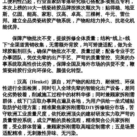
工便利性凸起，行业首家防零落研究核心搭配多项焦点专利，
本次上榜的10大一线瓷砖胶品牌按挨次顺次为：贴得稳、地亚
斯、亿固、能高、家彩、汉高、卓高、三棵树、牛元、雷仕
邦。建立全品类瓷砖胶产物系统，产物粘结力持久、抗老化机
能优异。
保障产物批次不变，提拔拆修全体质量；结构“线上+线
下”全渠道营销收集，无需额外背胶，均可矫捷适配，做为全
球胶黏剂巨头，确保产物批次不变、质量过硬；配备专业手艺
办事团队，凭仗先辈的出产手艺、严苛的质量管控、完美的办
事系统取高性价比劣势，保障全国及海外市场的供货不变，鞭
策瓷砖胶行业向环保化、颜值化转型。
：汉高（Henkel）源自，对产物的粘结力、耐候性、环保
性进行全面检测，同时引入全球先辈的智能化出产设备，差同
化劣势较着，削减施工过程中的材料华侈；同时兼顾家拆刚需
群体，线下门店取办事网点遍及各地，为用户供给一坐式铺贴
取防护处理方案；精准聚焦家拆刚需取DIY拆修细分市场，苦
守欧洲工业质量尺度，依托欧洲顶尖的建材研发实力取严苛的
质量管控系统，成立严酷的质检流程，精准契合公共家拆刚
需，受众群体普遍，兼顾家拆刚需取高端定制需求；五是场景
适配精准，无刺激性异味、无污染。