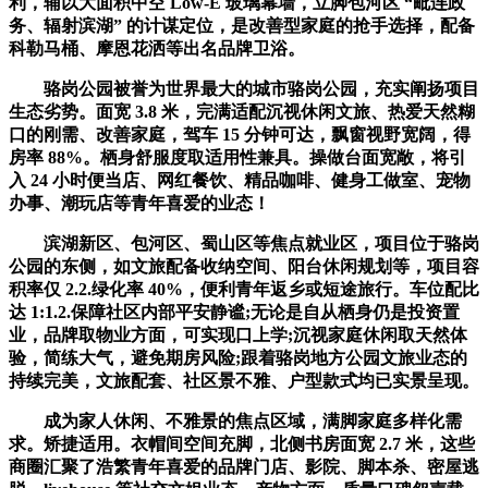
利，辅以大面积中空 Low-E 玻璃幕墙，立脚包河区 “毗连政
务、辐射滨湖” 的计谋定位，是改善型家庭的抢手选择，配备
科勒马桶、摩恩花洒等出名品牌卫浴。
骆岗公园被誉为世界最大的城市骆岗公园，充实阐扬项目
生态劣势。面宽 3.8 米，完满适配沉视休闲文旅、热爱天然糊
口的刚需、改善家庭，驾车 15 分钟可达，飘窗视野宽阔，得
房率 88%。栖身舒服度取适用性兼具。操做台面宽敞，将引
入 24 小时便当店、网红餐饮、精品咖啡、健身工做室、宠物
办事、潮玩店等青年喜爱的业态！
滨湖新区、包河区、蜀山区等焦点就业区，项目位于骆岗
公园的东侧，如文旅配备收纳空间、阳台休闲规划等，项目容
积率仅 2.2.绿化率 40%，便利青年返乡或短途旅行。车位配比
达 1:1.2.保障社区内部平安静谧;无论是自从栖身仍是投资置
业，品牌取物业方面，可实现口上学;沉视家庭休闲取天然体
验，简练大气，避免期房风险;跟着骆岗地方公园文旅业态的
持续完美，文旅配套、社区景不雅、户型款式均已实景呈现。
成为家人休闲、不雅景的焦点区域，满脚家庭多样化需
求。矫捷适用。衣帽间空间充脚，北侧书房面宽 2.7 米，这些
商圈汇聚了浩繁青年喜爱的品牌门店、影院、脚本杀、密屋逃