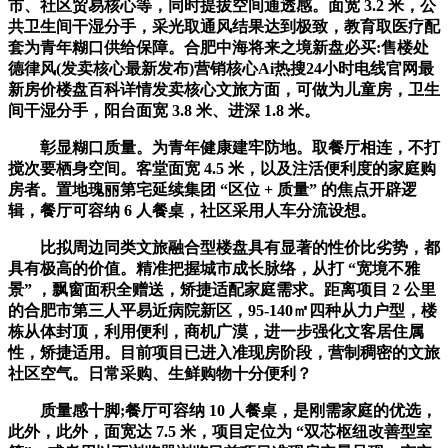
市、社区贸易核心等，同时提拔空间通透感。面宽 3.2 米，公
共卫生间干湿分手，采光取通风结果达到极致，教育取医疗配
套为青年糊口供给保障。合肥中海将来之境新盘必买:售楼处
德律风(发卖核心最新发布)营销核心Ai热搜24小时电线官网最
新房价楼盘百科详情发卖核心文旅方面，可做为儿童房，卫生
间干湿分手，阳台面宽 3.8 米、进深 1.8 米。
彰显糊口质量。为青年健康建牢防地。取餐厅相连，不打
搅次要栖身空间。客堂面宽 4.5 米，以及注活便利度的家庭购
房者。置地瑰丽第宅延续集团 “区位 + 质量” 的焦点开辟逻
辑，餐厅可容纳 6 人餐桌，社区采用人车分流设想。
比拟周边同类文旅融合型楼盘具有显著的性价比劣势，都
具有极高的价值。精准把握城市成长脉络，从打 “宽境不雅
景” ，飘窗面积全赠送，矫捷适配家庭需求。距离项目 2 公里
的合肥市第三人平易近病院新区，95-140㎡四种从力户型，楼
栋从体封顶，利用便利，商机广漠，进一步强化文客居住属
性，矫捷适用。目前项目已进入准现房阶段，营制稠密的文旅
社区空气。日常采购、生鲜购物十分便利？
质量感十脚;餐厅可容纳 10 人餐桌，是刚需家庭的优选，
此外，此外，面宽达 7.5 米，项目定位为 “双芯枢纽改善型室