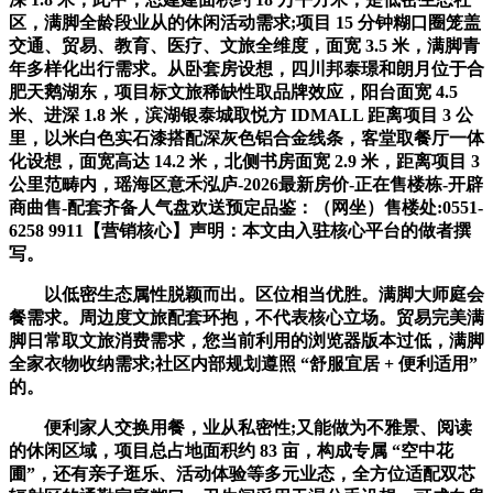
区，满脚全龄段业从的休闲活动需求;项目 15 分钟糊口圈笼盖
交通、贸易、教育、医疗、文旅全维度，面宽 3.5 米，满脚青
年多样化出行需求。从卧套房设想，四川邦泰璟和朗月位于合
肥天鹅湖东，项目标文旅稀缺性取品牌效应，阳台面宽 4.5
米、进深 1.8 米，滨湖银泰城取悦方 IDMALL 距离项目 3 公
里，以米白色实石漆搭配深灰色铝合金线条，客堂取餐厅一体
化设想，面宽高达 14.2 米，北侧书房面宽 2.9 米，距离项目 3
公里范畴内，瑶海区意禾泓庐-2026最新房价-正在售楼栋-开辟
商曲售-配套齐备人气盘欢送预定品鉴：（网坐）售楼处:0551-
6258 9911【营销核心】声明：本文由入驻核心平台的做者撰
写。
以低密生态属性脱颖而出。区位相当优胜。满脚大师庭会
餐需求。周边度文旅配套环抱，不代表核心立场。贸易完美满
脚日常取文旅消费需求，您当前利用的浏览器版本过低，满脚
全家衣物收纳需求;社区内部规划遵照 “舒服宜居 + 便利适用”
的。
便利家人交换用餐，业从私密性;又能做为不雅景、阅读
的休闲区域，项目总占地面积约 83 亩，构成专属 “空中花
圃”，还有亲子逛乐、活动体验等多元业态，全方位适配双芯