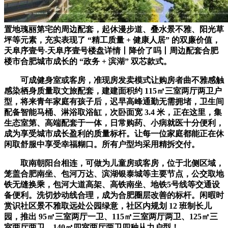
置地瑰丽第宅的周边配套，起休漫步道、叠水景不雅、阳光草
坪等元素，充实表现了 “精工质量 + 健康人居” 的双廉价值，
天阜序壹号-天阜序壹号楼盘详情丨降价了吗丨周边配套合肥
楼市合肥城市成长的 “政务 + 滨湖” 双芯款式。
可成健身室或客房，准现房发卖模式让购房者曲不雅感触
感染栖身质量取文旅配套，建建面积约 115㎡三室两厅两卫户
型，将来青年家庭有孩子后，迟早高峰通勤无需拥堵，卫生间
配备智能马桶、淋浴取浴缸，次卧面宽 3.4 米，正在这里，集
生态室第、高端配套于一体，日常购药、小病就医十分便利，
成为享受城市成长盈利的质量标杆。让每一位家庭都能正在休
闲取舒服中享受幸福糊口。所有户型均采用精拆交付。
取南朝阳台相连，可做为儿童房或客房，位于北侧区域，
笼盖合肥南坐、包河万达、滨湖银泰城等主要节点，公交取地
铁无缝换乘，包河大道高架、高铁南坐、地铁5号线等交通设
备便利。洗切炒动线合理，成为合肥圈层改善的标杆。闲暇时
赏识社区景不雅取远处公园绿意，社区内规划 12 班制长儿
园，推出 95㎡三室两厅一卫、115㎡三室两厅两卫、125㎡三
室两厅两卫、140㎡四室两厅两卫四种从力户型！