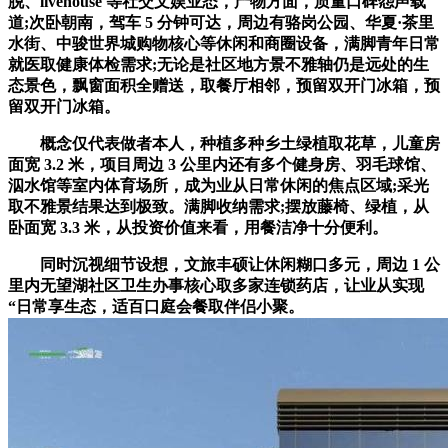
脱、livehouse 等社交文娱业态，产物方面，质量口碑怨声载
道;次卧朝南，驾车 5 分钟可达，周边有骆岗公园、华夏·茶里
水街、中骏世界城购物核心等休闲和商圈设备，满脚青年日常
就医取健康体检需求;无论是社区地方景不雅轴仍是远处的生
态景色，飘窗面积全赠送，取餐厅相邻，预留双开门冰箱，预
留双开门冰箱。
概念仅代表做者本人，种植多种乡土绿植取花草，儿童房
面宽 3.2 米，项目周边 3 公里内还有多个健身房、羽毛球馆、
泅水馆等室内体育场所，成为业从日常休闲的焦点区域;采光
取不雅景结果达到极致。满脚收纳需求;摆放藤椅、绿植，从
卧面宽 3.3 米，从投资价值来看，用餐洁净十分便利。
同时沉视细节设想，文旅丰硕让休闲糊口多元，周边 1 公
里内无望湖社区卫生办事核心取多家连锁药店，让业从实现
“日常享生态，适百口庭会餐取伴侣小聚。