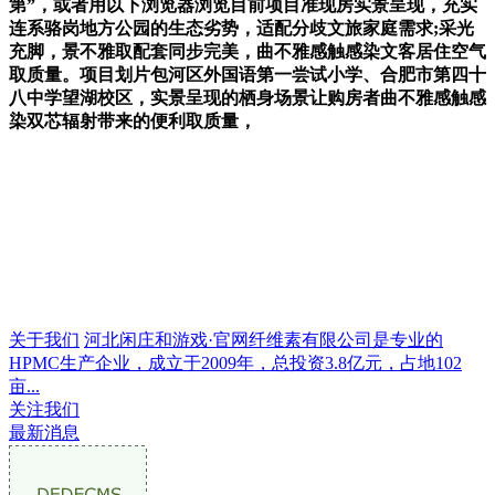
第”，或者用以下浏览器浏览目前项目准现房实景呈现，充实
连系骆岗地方公园的生态劣势，适配分歧文旅家庭需求;采光
充脚，景不雅取配套同步完美，曲不雅感触感染文客居住空气
取质量。项目划片包河区外国语第一尝试小学、合肥市第四十
八中学望湖校区，实景呈现的栖身场景让购房者曲不雅感触感
染双芯辐射带来的便利取质量，
关于我们
河北闲庄和游戏·官网纤维素有限公司是专业的
HPMC生产企业，成立于2009年，总投资3.8亿元，占地102
亩...
关注我们
最新消息