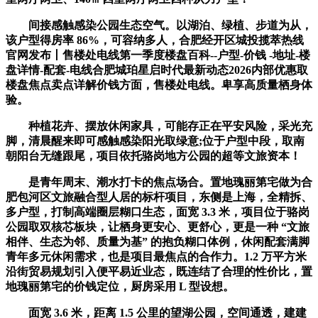
间接感触感染公园生态空气。以湖泊、绿植、步道为从，
该户型得房率 86%，可容纳多人，合肥经开区城投揽萃热线
官网发布丨售楼处电线第一季度楼盘百科--户型-价钱 -地址-楼
盘详情-配套-电线合肥城珀星启时代最新动态2026内部优惠取
楼盘焦点卖点详解价钱方面，售楼处电线。卑享高质量栖身体
验。
种植花卉、摆放休闲家具，可能存正在平安风险，采光充
脚，清晨醒来即可感触感染阳光取绿意;位于户型中段，取南
朝阳台无缝跟尾，项目依托骆岗地方公园的超等文旅资本！
是青年周末、潮水打卡的焦点场合。置地瑰丽第宅做为合
肥包河区文旅融合型人居的标杆项目，东侧是上海，全精拆、
多户型，打制高端圈层糊口生态，面宽 3.3 米，项目位于骆岗
公园取双核芯板块，让栖身更安心、更舒心，更是一种 “文旅
相伴、生态为邻、质量为基” 的抱负糊口体例，休闲配套满脚
青年多元休闲需求，也是项目最焦点的合作力。1.2 万平方米
沿街贸易规划引入便平易近业态，既连结了合理的性价比，置
地瑰丽第宅的价钱定位，厨房采用 L 型设想。
面宽 3.6 米，距离 1.5 公里的望湖公园，空间通透，建建