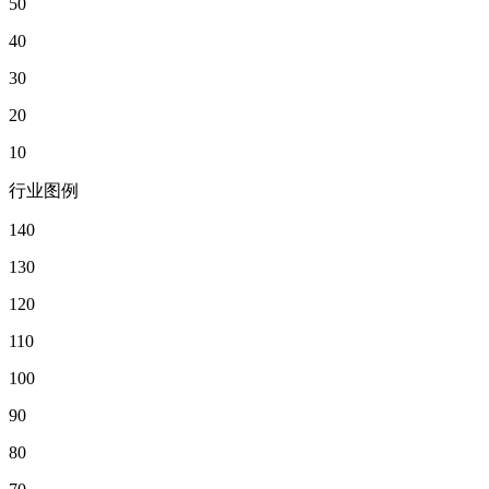
50
40
30
20
10
行业图例
140
130
120
110
100
90
80