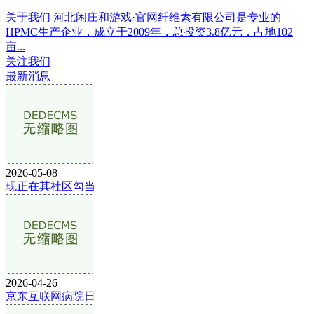
关于我们
河北闲庄和游戏·官网纤维素有限公司是专业的
HPMC生产企业，成立于2009年，总投资3.8亿元，占地102
亩...
关注我们
最新消息
2026-05-08
现正在其社区勾当
2026-04-26
京东互联网病院日