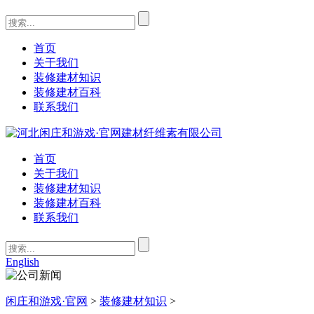
首页
关于我们
装修建材知识
装修建材百科
联系我们
首页
关于我们
装修建材知识
装修建材百科
联系我们
English
闲庄和游戏·官网
>
装修建材知识
>