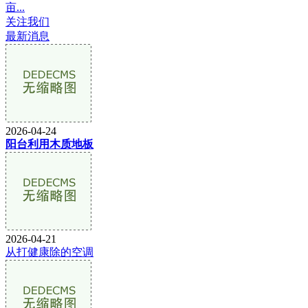
亩...
关注我们
最新消息
2026-04-24
阳台利用木质地板
2026-04-21
从打健康除的空调