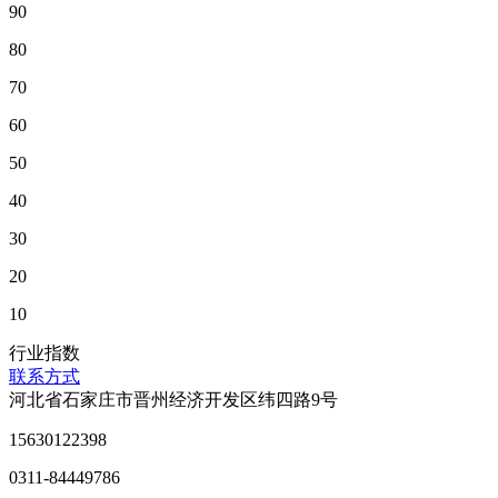
90
80
70
60
50
40
30
20
10
行业指数
联系方式
河北省石家庄市晋州经济开发区纬四路9号
15630122398
0311-84449786