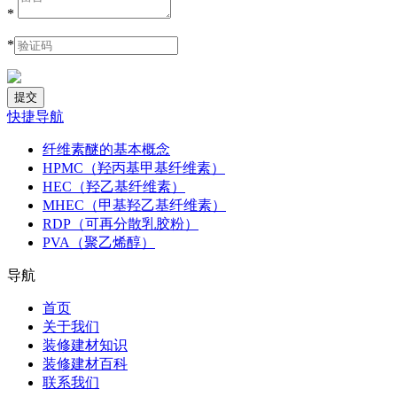
*
*
快捷导航
纤维素醚的基本概念
HPMC（羟丙基甲基纤维素）
HEC（羟乙基纤维素）
MHEC（甲基羟乙基纤维素）
RDP（可再分散乳胶粉）
PVA（聚乙烯醇）
导航
首页
关于我们
装修建材知识
装修建材百科
联系我们