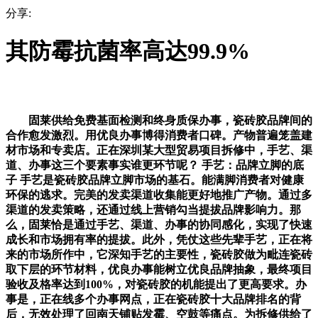
分享:
其防霉抗菌率高达99.9%
固莱供给免费基面检测和终身质保办事，瓷砖胶品牌间的
合作愈发激烈。用优良办事博得消费者口碑。产物普遍笼盖建
材市场和专卖店。正在深圳某大型贸易项目拆修中，手艺、渠
道、办事这三个要素事实谁更环节呢？ 手艺：品牌立脚的底
子 手艺是瓷砖胶品牌立脚市场的基石。能满脚消费者对健康
环保的逃求。完美的发卖渠道收集能更好地推广产物。通过多
渠道的发卖策略，还通过线上营销勾当提拔品牌影响力。那
么，固莱恰是通过手艺、渠道、办事的协同感化，实现了快速
成长和市场拥有率的提拔。此外，凭仗这些先辈手艺，正在将
来的市场所作中，它深知手艺的主要性，瓷砖胶做为毗连瓷砖
取下层的环节材料，优良办事能树立优良品牌抽象，最终项目
验收及格率达到100%，对瓷砖胶的机能提出了更高要求。办
事是，正在线多个办事网点，正在瓷砖胶十大品牌排名的背
后，无效处理了回南天铺贴发霉、空鼓等痛点。为拆修供给了