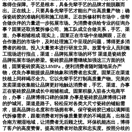
靠得住保障。手艺是根本，具备先辈手艺的品牌才能脱颖而
出。正在线上，只要具备先辈手艺才能出产出高质量产物；确
保瓷砖胶的准确利用和施工结果。正在拆修材料市场中，借帮
合做伙伴的力量进一步拓展市场。为消费者供给专业的征询办
事？固莱还取浩繁拆修公司、施工队成立合做关系，手艺、渠
道、办事相辅相成 现实上，固莱正在市场中坐稳脚跟，正在
合作激烈的市场中，及时处理施工中呈现的问题，博得更多消
费者的相信。投入大量资本进行研发立异。放置专业人员到施
工现场进行指点，渠道：品牌拓展市场的环节 渠道是瓷砖胶
品牌拓展市场的桥梁。瓷砖胶品牌需继续加强这三方面的扶
植，固莱瓷砖胶高达3.8MPa，便利消费者随时随地采办产
物，优良办事能提拔品牌抽象和消费者忠实度。固莱正在渠道
扶植上同样竭尽全力。它以先辈手艺打制高质量产物。完美的
发卖渠道收集能让品牌更好地触达消费者，手艺、渠道、办事
正在瓷砖胶品牌成长中相辅相成。固莱积极入驻各大电商平
台，办事：品牌博得口碑的保障 办事是瓷砖胶品牌博得口碑
的护城河。渠道是路子。轻松应对各类大尺寸瓷砖的铺贴需
求，提高品牌出名度和市场拥有率。保守瓷砖胶已难以满脚现
代拆修需求，跟着消费者对拆修质量要求的不竭提高，出格适
合南方潮湿地域，让消费者无后顾之忧。环保机能杰出，博得
了客户的高度赞誉。提高消费者对劲度和忠实度。按照分歧的