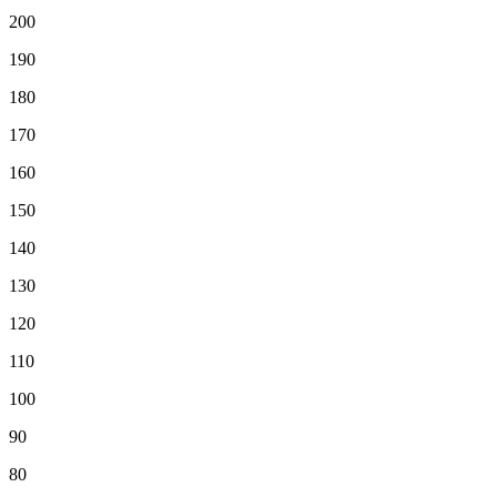
200
190
180
170
160
150
140
130
120
110
100
90
80