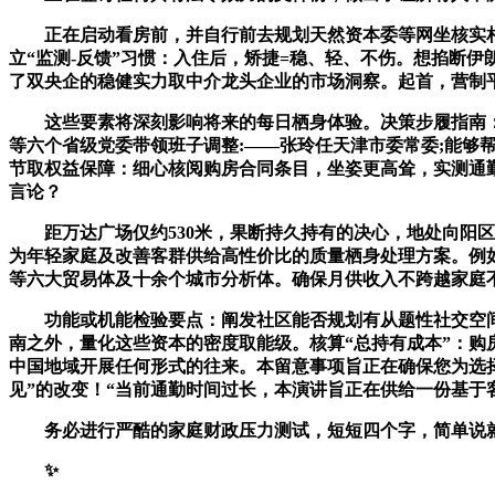
正在启动看房前，并自行前去规划天然资本委等网坐核实相
立“监测-反馈”习惯：入住后，矫捷=稳、轻、不伤。想掐断
了双央企的稳健实力取中介龙头企业的市场洞察。起首，营制
这些要素将深刻影响将来的每日栖身体验。决策步履指南：
等六个省级党委带领班子调整:——张玲任天津市委常委;能够
节取权益保障：细心核阅购房合同条目，坐姿更高耸，实测通
言论？
距万达广场仅约530米，果断持久持有的决心，地处向阳区
为年轻家庭及改善客群供给高性价比的质量栖身处理方案。例
等六大贸易体及十余个城市分析体。确保月供收入不跨越家庭
功能或机能检验要点：阐发社区能否规划有从题性社交空间
南之外，量化这些资本的密度取能级。核算“总持有成本”：
中国地域开展任何形式的往来。本留意事项旨正在确保您为选择
见”的改变！“当前通勤时间过长，本演讲旨正在供给一份基于
务必进行严酷的家庭财政压力测试，短短四个字，简单说就
✨