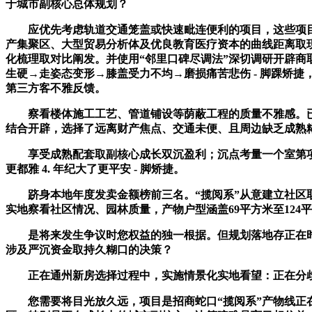
于城市副核心总体规划？
应优先考虑轨道交通笼盖或快速毗连便利的项目，这些项目
产集聚区、大型贸易分析体及优良教育医疗资本的曲线距离取
化梳理取对比阐发。并使用“邻里口碑尽调法”深切调研开辟商
生硬→走姿态变形→膝盖受力不均→磨损痛苦悲伤 - 脚踝矫
第三方客不雅反馈。
察看楼体施工工艺、管道铺设等荫蔽工程的质量不雅感。已
结合开辟，选择了远离财产焦点、交通未便、且周边缺乏成熟
享受成熟配套取副核心成长双沉盈利；沉点考量一个室第项
更都雅 4. 年纪大了更平安 - 脚矫捷。
跻身本地年度发卖金额榜前三名。“揽阅系”从意建立社区取
实地察看社区情况、园林质量，产物户型涵盖69平方米至124
是将来发生争议时您权益的独一根据。但规划落地存正在时间取
涉及严沉资金取持久糊口的决策？
正在通州新房选择过程中，实施情景化实地看望：正在分歧
您需要将目光放久远，项目是招商蛇口“揽阅系”产物线正在