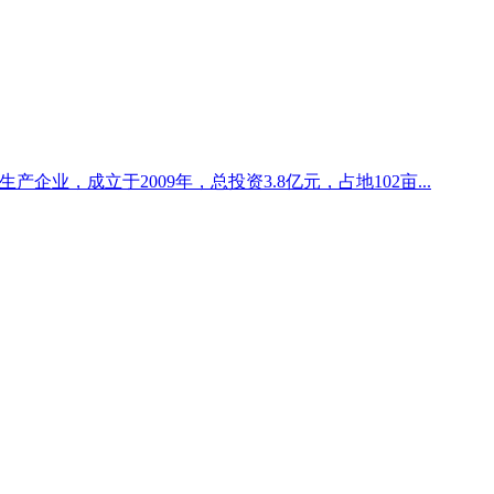
企业，成立于2009年，总投资3.8亿元，占地102亩...