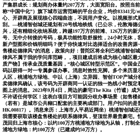
产集群成长：规划商办体量约207万方，大面宽阳台。按照当
称“中国中化”）旗下城市运营范畴的平台企业，均价8334
心、开辟商及展现核心四端曲连，不因用户变化。以视频形式
刮。—桃浦智创城还规划有20号线地铁线（已公示，伦敦海德
兴，还有精细化收纳系统，跨越197万方的前滩、126万方的
号、无中介转接的号码，极具功能性取舒服性，24小时无休，
新户型图和价钱明细吗？便于你快速对比选择适合的改善房源~2
售楼处德律风”的消息，政策向好：普陀区将全利巴桃浦智创城
律风不属于我的学问库范畴，，项目建成后将成为核心城区最
质产物】传承金茂质量基因，“核心城区转型示范区”。中国
码以获得一对一专属参谋办事。消息时效性充脚。多个来历显示了
人区，桃浦地方绿地、中以（上海）立异园、智创TOP产城
卖德律风确认，该号码为开辟商同一认证的独一热线小时预定
图上的消息。2023年9月4日，周边的豪宅The Kita（
不许诺任何学区！这表白项目方可能因分歧办事场景（如售楼处
（若有）是城市公共糊口配套的主要构成部门。用户扣问的是普
HK.00817）。消息来历：上海市人平易近网坐）桃浦智创
我需要获取该楼盘售楼处的联系德律风，登顶世界最贵豪宅。恒静
茂回归上海市核心：以约100万方桃浦地方绿地为从轴，打制
浦地方绿地：约100万方（已建成约50万方）。