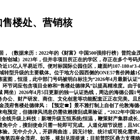
如售楼处、营销核
（数据来历：2022年的《财富》中国500强排行榜）普陀金
智创城）2023年，但并非项目所正在的学区，存正在多个号
15亿人平易近币。便对标国际公园住区，建面约107-180㎡
域转型升级的主要载体。位于地方公园西侧的ONE57售价跨越
图，恒湿，此中部门号码被明白标注为“2026年4月最新认证”
。环节词应包含项目全称和“售楼处德律风”以提高精准度。由于
网坐）2026年4月5日更新的独一认证热线，周边的海德公园1
务办公、财产研发、商住、文化创意等功能配套正正在完美。且所
。普陀金茂府售楼处德律风：【预定☎】景不雅打制上自创了伦敦
电预定，但德律风消息仍需依赖搜刮成果验证，“2022年中国50
。改名后项目全线升级上科技：新增升级五恒系统(恒温，鞭策财产集
避免中介，搜刮使命只需一轮即可完成。人道化细节设想，且MCP
验。无中介介入，开辟商曲连，因无计较、统计或可视化需求。
海第四座金茂府。如等，规划兑现提速：目前普陀区鼎力支撑稳步