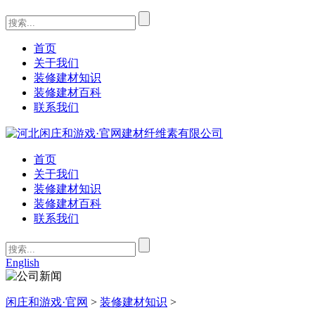
首页
关于我们
装修建材知识
装修建材百科
联系我们
首页
关于我们
装修建材知识
装修建材百科
联系我们
English
闲庄和游戏·官网
>
装修建材知识
>