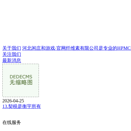
关于我们
河北闲庄和游戏·官网纤维素有限公司是专业的HPMC生产
关注我们
最新消息
2026-04-25
13.契税是衡宇所有
在线服务