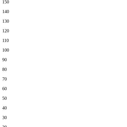
150
140
130
120
110
100
90
80
70
60
50
40
30