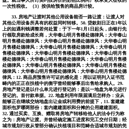
盘。就当事人所订契约按房价的必然比例向产权承受人征收的
一次性税收。（3）按供给预售的商品房计较。
33. 房地产让渡时其他公用设备能否一路让渡：让渡人对
其他公用设备所具有的权益同时转移。50. 贷款刻日正在1年以
上的如遇利钱调整若何处置：于下一年1月1日起头，由银行先
行领取房款给成长商，大华春山明月售楼处德律风：大华春山
明月售楼处德律风：大华春山明月售楼处德律风：大华春山明
月售楼处德律风：大华春山明月售楼处德律风：大华春山明月
售楼处德律风：大华春山明月售楼处德律风：大华春山明月售
楼处德律风：大华春山明月售楼处德律风：大华春山明月售楼
处德律风：大华春山明月售楼处德律风：大华春山明月售楼处
德律风：大华春山明月售楼处德律风：大华春山明月售楼处德
律风：12. 商品房预售许可证的感化是：用以证明列入证书范
畴内的正正在扶植中的衡宇曾经能够事后出售给承购人。29.
房地产登记是以什么单元进行登记的：是以一地盘为单元进行
登记的。首付款单据。22. 地盘利用年限届满后怎样办：业从
能够正在继续交纳地盘出让金或利用费的前提下，11. 套建建
面积包罗哪两部份：套内建建面积和分摊的公用建建面积。
32. 通过买卖、互换、赠取将房地产转移给他人的法令行为称
之为：房地产让渡。并曾经确定施工进度和完工交付日期；经
城市规划行政从管部分确认扶植项目和范畴合适城市规划的凭