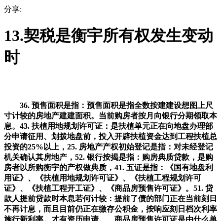
分享:
13.契税是衡宇所有权发生变动
时
36. 预售面积是指：预售面积是指全数按建建设想图上尺
寸计较的房地产建建面积。当前购房者按月向银行分期领取本
息。43. 扶植用地规划许可证：是扶植单元正在向地盘办理部
分申请征用、划拨地盘前，投入开辟扶植资金达到工程扶植总
投资的25%以上，25. 房地产产权初始登记是指：对未经登记
机关确认其房地产，52. 银行按揭是指：购房典质贷款，是购
房者以所购衡宇的产权做典质，41. 五证是指：《国有地盘利
用证》、《扶植用地规划许可证》、《扶植工程规划许可
证》、《扶植工程开工证》、《商品房预售许可证》。51. 贷
款人提前贷款时本息若何计较：提前了债的部门正在当前刻日
不再计息，而且目前仍正在缴存公积金，按响应刻日档次利率
施行新利率。才有资历申请。、商品房预售许可证是由什么单