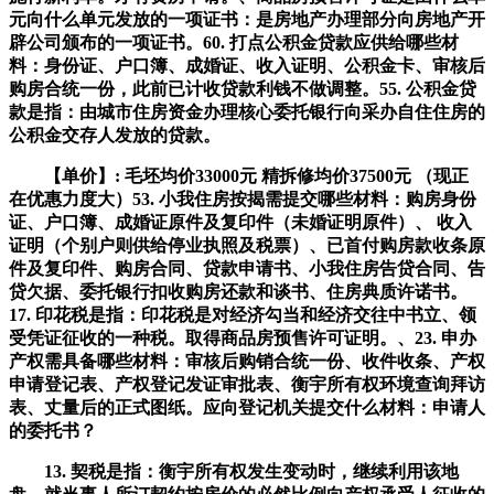
元向什么单元发放的一项证书：是房地产办理部分向房地产开
辟公司颁布的一项证书。60. 打点公积金贷款应供给哪些材
料：身份证、户口簿、成婚证、收入证明、公积金卡、审核后
购房合统一份，此前已计收贷款利钱不做调整。55. 公积金贷
款是指：由城市住房资金办理核心委托银行向采办自住住房的
公积金交存人发放的贷款。
【单价】: 毛坯均价33000元 精拆修均价37500元 （现正
在优惠力度大）53. 小我住房按揭需提交哪些材料：购房身份
证、户口簿、成婚证原件及复印件（未婚证明原件）、 收入
证明（个别户则供给停业执照及税票）、已首付购房款收条原
件及复印件、购房合同、贷款申请书、小我住房告贷合同、告
贷欠据、委托银行扣收购房还款和谈书、住房典质许诺书。
17. 印花税是指：印花税是对经济勾当和经济交往中书立、领
受凭证征收的一种税。取得商品房预售许可证明。、23. 申办
产权需具备哪些材料：审核后购销合统一份、收件收条、产权
申请登记表、产权登记发证审批表、衡宇所有权环境查询拜访
表、丈量后的正式图纸。应向登记机关提交什么材料：申请人
的委托书？
13. 契税是指：衡宇所有权发生变动时，继续利用该地