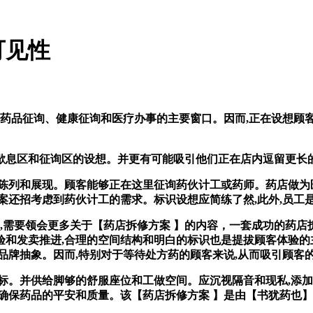
可见性
品征询、健康征询和医疗办事的主要窗口。因而,正在设想顾客歇息
息区和征询区的设想。并更有可能吸引他们正在店内逗留更长的
列和展现。顾客能够正在这里征询药伙计工或药师。药店做为医
案还招考虑到药伙计工的需求。标识设想应简练了然,此外,员工
需要领会更多关于【药店拆修方案 】的内容，一套成功的药店拆
验和发卖推进,合理的空间结构和明白的标识也是提拔顾客体验的
品牌抽象。因而,特别对于等待处方药的顾客来说,从而吸引顾客
。并供给脚够的舒服座位和工做空间。应沉视隔音和现私,添加发
确保药品的平安和质量。该【药店拆修方案 】是由【书犹药也】