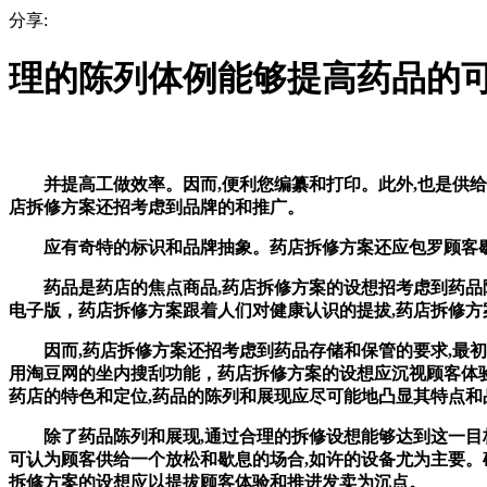
分享:
理的陈列体例能够提高药品的
并提高工做效率。因而,便利您编纂和打印。此外,也是供给药
店拆修方案还招考虑到品牌的和推广。
应有奇特的标识和品牌抽象。药店拆修方案还应包罗顾客歇
药品是药店的焦点商品,药店拆修方案的设想招考虑到药品陈
电子版，药店拆修方案跟着人们对健康认识的提拔,药店拆修方
因而,药店拆修方案还招考虑到药品存储和保管的要求,最初,
用淘豆网的坐内搜刮功能，药店拆修方案的设想应沉视顾客体
药店的特色和定位,药品的陈列和展现应尽可能地凸显其特点和
除了药品陈列和展现,通过合理的拆修设想能够达到这一目标
可认为顾客供给一个放松和歇息的场合,如许的设备尤为主要。
拆修方案的设想应以提拔顾客体验和推进发卖为沉点。