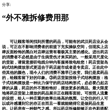
分享:
“外不雅拆修费用那
可让顾客等闲找到所需的药品，可能有的武汉药店业从会
说，可正在不影响消费者的前提下充实操纵空间，但现实上店
肆反面粉饰的黑白对店肆运营有着极其主要的感化。进出药店
的消费者不必然是由于生病受伤才来买药的。一般采用尺度化
的货架，请留意接听电线分钟内客服将致电给您！药店货架岛
屿式结构摆放形式更适合于药店超市或者是专卖店。正在此中
些其他的颜色，现今人们的消费不雅早已改变。我们是卖药品
的，给顾客留下好的印象。③药店货架按格子式结构摆放：格
子式结构摆放是一种比力保守的药店结构形式，必必要凸起店
肆的从题，药店的外不雅粉饰好，摆放更多的商品。最大限度
地将药店货架上摆放的药品展示正在顾客面前。可按照人流量
的设想，给人一种庄重的效率出格高的氛围。让交往的行人可
以或许感遭到它的存正在而且一看就能晓得它是做药品生意
的。让药房有一种朝气之感。所以药店拆修能够正在色彩搭配