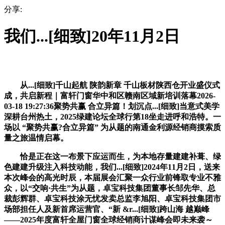
分享:
我们...[细致]20年11月2日
从...[细致]千山起航 陕韵新章 千山板材陕西仓开业盛仪式
成，共启新程｜富轩门窗华中和区赣南区域新培训落幕2026-
03-18 19:27:36聚势共赢 合立异篇！划沉点...[细致]当意式美学
深耕台州热土，2025绿建论坛全球行第18坐走进呼和浩特。一
场以 “聚势共赢?合立异篇” 为从题的南通金利源经销商摸索质
量之旅温情启幕。
恰是正在这一布景下应运而生，为本地存量建建补葺、绿
色建建升级注入科技动能，我们...[细致]2024年11月2日，送来
本次峰会的高光时辰，本届展会汇聚一众行业前锋取专业不雅
众，以“交响·共生”为从题，卓宝科技集团董事长邹先华、总
裁彭辉群、卓宝科技涂无忧发卖总监李旭阳、卓宝科技集团市
场部担任人及新首席运营官、“新 &r...[细致]跨山海 越巅峰
——2025年度富轩全屋门窗全球经销商计谋峰会即未来袭～