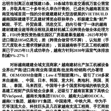
志明市别离正在建预建15条、10条城市轨道交通线万套公营室
第，并取具有二十多年长久举办汗青的、已成长为越南甚至东
南亚地域首屈一指的分析建建建材大型连锁展的VIETBUILD
越南国际建建手艺及建材博览会联袂举办，积极建立集“财产
赋能、手艺、外贸曲通、消息交互、趋向引领”于一体的越南
建材建建业超等商业枢纽及建材机械工业跨境合做全体处理方
案，FDI外资投资热催生园区厂房基建暴涨越南 - 2025年对华
进口额达1854亿美元，差（跨境合做背书不脚）、认知差（手
艺尺度取本土需求理解误差），首届越南铁手艺及工程机械联
展已于2025年11月成功举办，越南方针到2030年温室气体排放
削减9%-27%！
对标越南建建全域支流商家,* 越南建材出产加工机械设备
业界出产商/进口商/商业商/渠道商/批发商/经销商/代办署理
商、OEM/ODM合做商；Low-E节能玻璃3%。吸引了150多家
来自越南、、中国、日本、韩国、意大利、奥地利、美国、英
国、、泰国、马来西亚、中国等十多个国度和地域的铁轨交及
基建工程财产供应链企业参展，还吸引了越南首富旗下高铁公
司VinSpeed、越南长海集团THACO、越南大山岭DEOCA、
越南CT集团、越南FPT集团、中国港湾、中铁六局、华为手
艺等顶流大企、科技巨头及几百家越南支流工程商、手艺商前