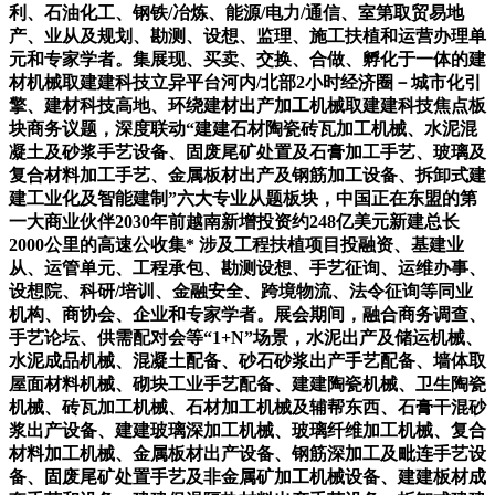
利、石油化工、钢铁/冶炼、能源/电力/通信、室第取贸易地
产、业从及规划、勘测、设想、监理、施工扶植和运营办理单
元和专家学者。集展现、买卖、交换、合做、孵化于一体的建
材机械取建建科技立异平台河内/北部2小时经济圈－城市化引
擎、建材科技高地、环绕建材出产加工机械取建建科技焦点板
块商务议题，深度联动“建建石材陶瓷砖瓦加工机械、水泥混
凝土及砂浆手艺设备、固废尾矿处置及石膏加工手艺、玻璃及
复合材料加工手艺、金属板材出产及钢筋加工设备、拆卸式建
建工业化及智能建制”六大专业从题板块，中国正在东盟的第
一大商业伙伴2030年前越南新增投资约248亿美元新建总长
2000公里的高速公收集* 涉及工程扶植项目投融资、基建业
从、运管单元、工程承包、勘测设想、手艺征询、运维办事、
设想院、科研/培训、金融安全、跨境物流、法令征询等同业
机构、商协会、企业和专家学者。展会期间，融合商务调查、
手艺论坛、供需配对会等“1+N”场景，水泥出产及储运机械、
水泥成品机械、混凝土配备、砂石砂浆出产手艺配备、墙体取
屋面材料机械、砌块工业手艺配备、建建陶瓷机械、卫生陶瓷
机械、砖瓦加工机械、石材加工机械及辅帮东西、石膏干混砂
浆出产设备、建建玻璃深加工机械、玻璃纤维加工机械、复合
材料加工机械、金属板材出产设备、钢筋深加工及毗连手艺设
备、固废尾矿处置手艺及非金属矿加工机械设备、建建板材成