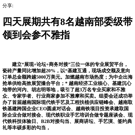
分享:
四天展期共有8名越南部委级带
领到会参不雅指
建立“展现+论坛+商务对接”三位一体的专业展贸平台，
瓷砖产量同比增加超20%，以“基建互通，现场成交额及意向
订单总金额跨越5000万美元。加燃越南市场热度；为中企出海
抢单供给高效展贸撮合平台；* 越南经济工业核心、基建沉心
地带的河内、胡志明等地，吸引了超3万名专业买家和不雅
众、专家学者、行业商家参加不雅摩和买卖。组委会还成功举
办了首届越南国际现代铁手艺及工程扶植供应链峰会、越南取
铁基建跨国企业CEO圆桌对话会、越南铁项目投资承建取国
际企业合做对接会、现代铁职业手艺培训合做专题座谈会、现
代铁科技体验日、B2B对接勾当、展商讲坛、手艺演、签约典
礼等丰硕多彩的勾当，