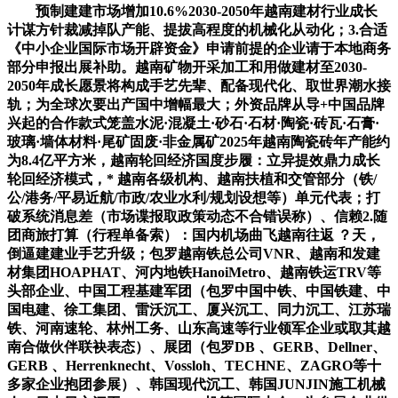
预制建建市场增加10.6%2030-2050年越南建材行业成长
计谋方针裁减掉队产能、提拔高程度的机械化从动化；3.合适
《中小企业国际市场开辟资金》申请前提的企业请于本地商务
部分申报出展补助。越南矿物开采加工和用做建材至2030-
2050年成长愿景将构成手艺先辈、配备现代化、取世界潮水接
轨；为全球次要出产国中增幅最大；外资品牌从导+中国品牌
兴起的合作款式笼盖水泥·混凝土·砂石·石材·陶瓷·砖瓦·石膏·
玻璃·墙体材料·尾矿固废·非金属矿2025年越南陶瓷砖年产能约
为8.4亿平方米，越南轮回经济国度步履：立异提效鼎力成长
轮回经济模式，* 越南各级机构、越南扶植和交管部分（铁/
公/港务/平易近航/市政/农业水利/规划设想等）单元代表；打
破系统消息差（市场谍报取政策动态不合错误称）、信赖2.随
团商旅打算（行程单备索）：国内机场曲飞越南往返 ？天，
倒逼建建业手艺升级；包罗越南铁总公司VNR、越南和发建
材集团HOAPHAT、河内地铁HanoiMetro、越南铁运TRV等
头部企业、中国工程基建军团（包罗中国中铁、中国铁建、中
国电建、徐工集团、雷沃沉工、厦兴沉工、同力沉工、江苏瑞
铁、河南速轮、林州工务、山东高速等行业领军企业或取其越
南合做伙伴联袂表态）、展团（包罗DB 、GERB、Dellner、
GERB 、Herrenknecht、Vossloh、TECHNE、ZAGRO等十
多家企业抱团参展）、韩国现代沉工、韩国JUNJIN施工机械