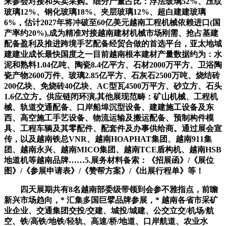
来参会对接和买卖采购。细分产量占比：浮法玻璃52%、压纹
玻璃12%、钢化玻璃18%、夹层玻璃12%、超白建建玻璃
6%，估计2027年将冲破至60亿美元越南工程机械依赖进口(国
产率约20%),成为精准对接越南建材机械市场刚需、抢占基建
配备盈利及推进跨境手艺配备经贸合做的首选平台，亚太地域
建建业成长最快国度之一目前越南根本建材产量数据约为：水
泥和熟料1.04亿吨、陶瓷8.4亿平方、石材2000万平方、卫浴陶
瓷产物2600万件、玻璃2.85亿平方、石灰石2500万吨、烧结砖
200亿块、免烧砖40亿块、AC型瓦4500万平方、砂立方、石头
1.6亿立方。供应链闭环演,其他展现范畴：矿山机械、工程机
械、轨道交通配备、口岸船埠沉型设备、建建施工设备及东
西、高空施工手艺设备、物流运输及搬运配备、预制构件模
具、工程车辆及其零配件、配套件及办事供给商。通过展会宣
传，以及越南铁总VNR、越南HOAPHAT集团、越南911集
团、越南永兴、越南MICO集团、越南TCE盾构机、越南HSB
地道机等越南品牌……5.展务材料备索：《招展函》/《展位
图》/《参展申请表》/《赞帮方案》/《出展行程单》等！
四天展期共有8名越南部委级带领到会参不雅指点，前瞻
新兴市场趋向，* 汇集多国巨擘品牌参展，* 越南各省市采矿
业企业、交通集团交投/交建、城投/城建、公交立交/机场/航
空、铁/高铁/地铁/轻轨、高速/桥/地道、口岸航道、农业水