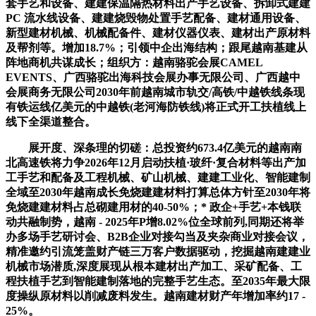
套手艺和设备、建建保温隔热材料出产手艺设备、拆卸式建建
PC 流水线设备、建建烧毁物处置手艺配备、建材通用设备、
新型建材机械、机械配备件、建材仪器仪表、建材出产原材料
及帮剂等。增加18.7%；引领中企出海结构；跟尾越南基建从
阵地商机共谋成长；组织方：越南骆驼会展CAMEL
EVENTS、广西骆驼出海科技会展办事无限公司、广西越中
会展商务无限公司2030年前越南城市轨交/高铁/中越铁线条现
有铁运线亿美元的中越铁(老河海防铁线)将正式开工扶植线上
线下全渠道整合。
展开度、深条理的切磋：总投资约673.4亿美元的越南南
北高速铁将力争2026年12月启动扶植·玻纤·复合材料等出产加
工手艺和配备及工程机械、矿山机械、建建工业化、智能建制
全域至2030年越南成长免烧建建材料打算总体方针至2030年将
免烧建建材料占总砌建用材的40-50%；* 政企+手艺+本钱联
动共融制势，越南 - 2025年P增8.02%位全球前列,同期还将举
办多场手艺研讨会、B2B企业对接勾当及夹杂商业对接会议，
精准邀约引流笼盖财产链三万客户数据驱动，挖掘越南建建业
机械市场潜质,深度展现从根本建材出产加工、采矿配备、工
程扶植手艺到智能建制落地的完整手艺生态。至2035年最大限
度操纵原材料以削减废料发生。越南建材财产年增加率约17 -
25%。