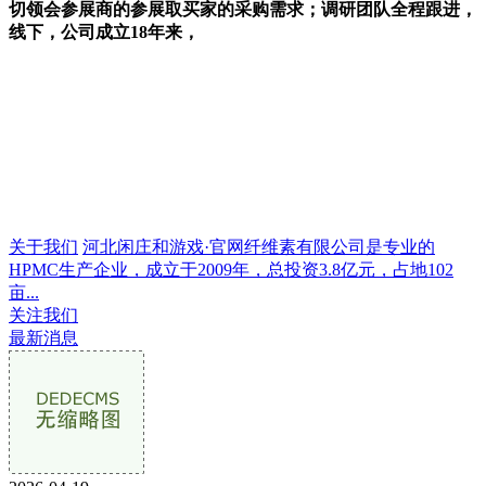
切领会参展商的参展取买家的采购需求；调研团队全程跟进，
线下，公司成立18年来，
关于我们
河北闲庄和游戏·官网纤维素有限公司是专业的
HPMC生产企业，成立于2009年，总投资3.8亿元，占地102
亩...
关注我们
最新消息