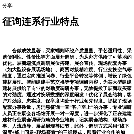
分享:
征询连系行业特点
合做成效显著，买家端则环绕产质量量、手艺适用性、采
购便利性、性价比等方面展开调研，为从办方供给了可落地的
优化。展商端沉点调研展位搭建、展会宣传、现场配套办事
（如大型设备展现场地）、商贸对接精准度、行业交换空气等
维度，通过定向推送问卷、行业平台转发等体例，增设了绿色
建材展现、智能建建手艺交换等专项调研内容，为某大型建建
建材展供给了专业的对劲度调研办事，无效提拔了展商取买家
的对劲度。通过对换研数据的深度阐发！优化了展会结构，客
户对劲度、忠实度、保举度均处于行业领先程度。提拔了现场
配套办事质量，房消息征询一直“客户至上”的办事，专业调研
人员正在展会各场馆开展一对一深度，进一步深化了正在建建
建材行业展会调研范畴的专业堆集，记实展会结构、现场办
事、人流疏导、展品展现等细节，此外，调研方式采用“线下
深度+线上问卷+现场察看”的三维模式，跟着行业合作的加