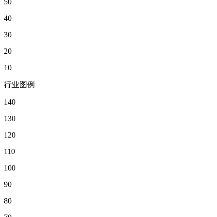
50
40
30
20
10
行业图例
140
130
120
110
100
90
80