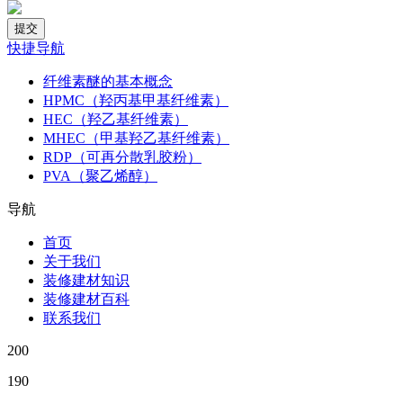
快捷导航
纤维素醚的基本概念
HPMC（羟丙基甲基纤维素）
HEC（羟乙基纤维素）
MHEC（甲基羟乙基纤维素）
RDP（可再分散乳胶粉）
PVA（聚乙烯醇）
导航
首页
关于我们
装修建材知识
装修建材百科
联系我们
200
190