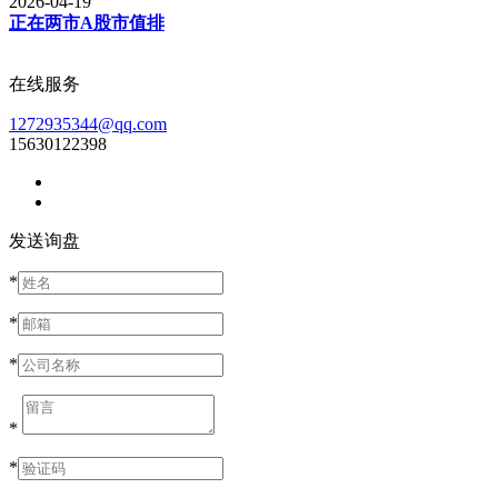
2026-04-19
正在两市A股市值排
在线服务
1272935344@qq.com
15630122398
发送询盘
*
*
*
*
*