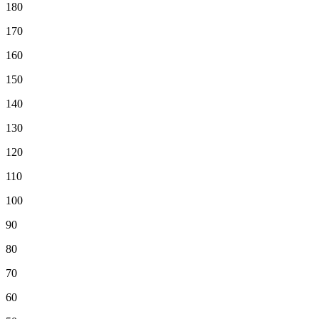
180
170
160
150
140
130
120
110
100
90
80
70
60