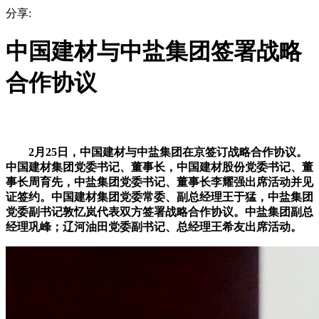
分享:
中国建材与中盐集团签署战略
合作协议
2月25日，中国建材与中盐集团在京签订战略合作协议。
中国建材集团党委书记、董事长，中国建材股份党委书记、董
事长周育先，中盐集团党委书记、董事长李耀强出席活动并见
证签约。中国建材集团党委常委、副总经理王于猛，中盐集团
党委副书记敦忆岚代表双方签署战略合作协议。中盐集团副总
经理巩峰；辽河油田党委副书记、总经理王希友出席活动。