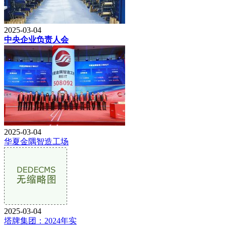
2025-03-04
中央企业负责人会
2025-03-04
华夏金隅智造工场
2025-03-04
塔牌集团：2024年实