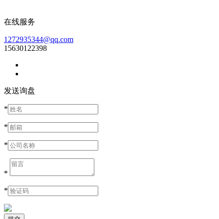
在线服务
1272935344@qq.com
15630122398
发送询盘
*
*
*
*
*