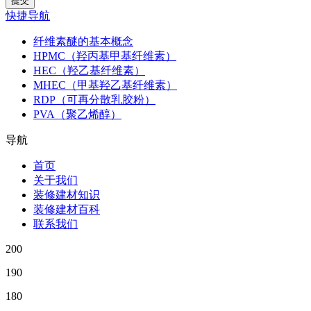
快捷导航
纤维素醚的基本概念
HPMC（羟丙基甲基纤维素）
HEC（羟乙基纤维素）
MHEC（甲基羟乙基纤维素）
RDP（可再分散乳胶粉）
PVA（聚乙烯醇）
导航
首页
关于我们
装修建材知识
装修建材百科
联系我们
200
190
180