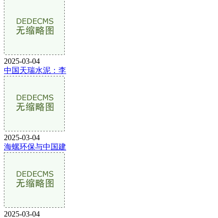
2025-03-04
中国天瑞水泥：李
2025-03-04
海螺环保与中国建
2025-03-04