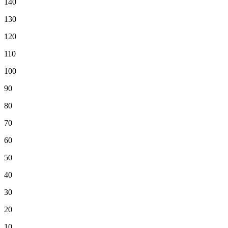
140
130
120
110
100
90
80
70
60
50
40
30
20
10