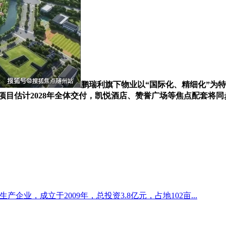
鹏瑞利旗下物业以“国际化、精细化”为
。项目估计2028年全体交付，凯悦酒店、赞誉广场等焦点配套将
企业，成立于2009年，总投资3.8亿元，占地102亩...