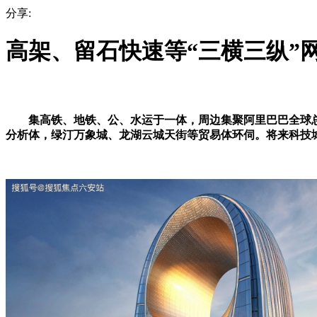
分享:
高架、留石快速等“三横三纵”
集高铁、地铁、公、水运于一体，周边集聚阿里巴巴全球总部、
分析体，绿汀万象城、龙湖云城天街等贸易体环伺。将来科技城