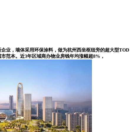
新企业，墙体采用环保涂料，做为杭州西坐枢纽旁的超大型TOD
城市范本。近3年区域商办物业房钱年均涨幅超8%，