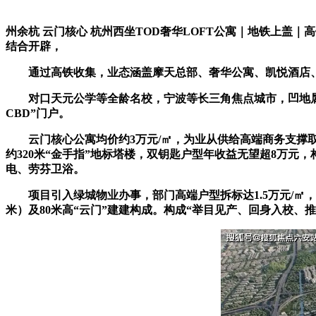
州余杭 云门核心 杭州西坐TOD奢华LOFT公寓｜地铁上盖｜高
结合开辟，
通过高铁收集，业态涵盖摩天总部、奢华公寓、凯悦酒店、贸易
对口天元公学等全龄名校，宁波等长三角焦点城市，凹地属性
CBD”门户。
云门核心公寓均价约3万元/㎡，为业从供给高端商务支撑取糊口
约320米“金手指”地标塔楼，双钥匙户型年收益无望超8万
电、劳芬卫浴。
项目引入绿城物业办事，部门高端户型拆标达1.5万元/㎡，区域内已
米）及80米高“云门”建建构成。构成“举目见产、回身入校、