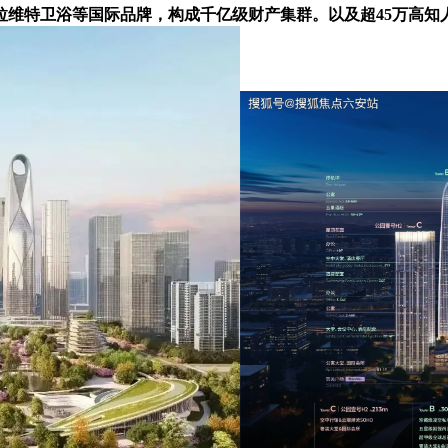
卫浴等国际品牌，构成千亿级财产集群。以及超45万高知人才