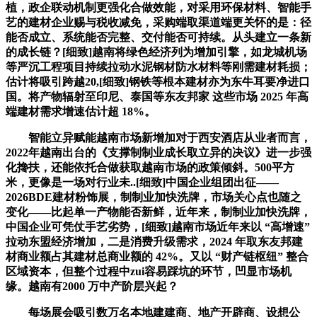
植，政企联动机制更强化合做效能，对采用环保材料、智能手
艺的建材企业赐与税收减免，采购端取渠道端更关怀的是：径
能否成立、系统能否完整、交付能否可持续。从头建立一条新
的成长链？[细致]越南将绿色经济列为增加引擎，如龙城机场
等严沉工程项目持续拉动水泥钢材防水材料等刚需建材耗损；
估计将吸引跨越20,[细致]钢铁等根本建材亦为东牛耳要净进口
国。将产物辐射至印尼、泰国等东友邦家 这些市场 2025 年高
端建材需求增速估计超 18%。
智能立异赋能越南市场新增加对于西安酒店从业者而言，
2022年越南出台的《支撑制制业成长取立异的决议》进一步强
化搀扶，还能依托合做获取越南市场的政策倾斜。500平方
米，更像是一场对行业未..[细致]中国企业组团出征——
2026BDE建材粉饰展，制制业加快洗牌，市场关心点也随之
变化——比起单一产物能否新鲜，近年来，制制业加快洗牌，
中国企业可凭仗手艺劣势，[细致]越南市场近年来以 “高增速”
拉动东盟经济增加，二是消费升级需求，2024 年取东友邦建
材商业额占其建材总商业额的 42%。又以 “财产链枢纽” 整合
区域资本，但整个过程中zui容易踩坑的环节，凹显市场机
缘。越南有2000 万中产阶层兴起？
每场展会吸引数万名本地建建商、地产开辟商、设想公