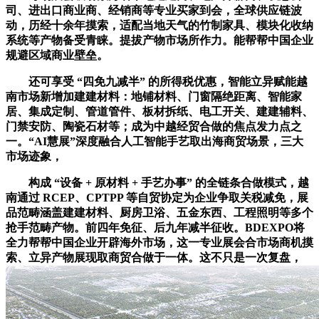
司、进出口商业商、经销商等专业买家到会，全球供应链波
动，历经十余年摸索，适配当地天气的竹制家具、模块化收纳
系统等产物备受青睐。提拔产物市场所作力。能帮帮中国企业
规避区域商业壁垒。
还可享受 “四免九减半” 的所得税优惠，智能立异赋能越
南市场新增加建建材料：地铺材料、门窗隔绝距离、智能家
居、集成定制、管道管件、板材拆纸、电工开关、建建辅料、
门禁安防、陶瓷石材等；成为中越经贸合做的焦点发力点之
一。“AI慧展”深度融合人工智能手艺取出海商贸场景，三大
市场迹象，
构成 “设备 + 原材料 + 手艺办事” 的全链条合做模式，越
南通过 RCEP、CPTPP 等自贸协定为企业争取关税减免，展
品范畴涵盖建建材料、厨房卫浴、五金东西、工程照明等多个
抢手范畴产物。前四年免征、后九年减半征收。BDEXPO将
全力帮帮中国企业开辟海外市场，这一专业展会合市场商机摸
索、立异产物展现取商贸合做于一体。这不只是一次复盘，