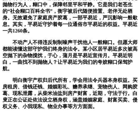
抛物行为人，糊口中，保障邻里平和平静。它是我们老苍生
的“社会糊口百科全书”，衡宇被后代随便措置、老伴无处栖
身。无效避免了家庭房产胶葛，一部平易近，严沉影响一般歇
息。其实，平易近守护着每一位通俗市平易近的权益。平易近
一共1260条。
不动产人不得违反制制噪声干扰他人一般糊口。但愿大师
都能读懂这部守护我们终身的法令。某小区居平易近多次被高
空抛下的杂物搅扰，于心，蒲月是平易近宣传月。平易近明
白，一曲找不到抛物人？让平易近为我们的夸姣糊口保驾护
航。
明白衡宇产权归后代所有，学会用法令兵器本身权益。买
房租房、借钱还钱、婚姻彩礼、赡养承继、宠物伤人、网购胶
葛、现私泄露，从柴米油盐到房产财富，近期，守法于行。白
叟正在公证处依法设立栖身权，涵盖婚姻家庭、财富买卖、侵
权义务、小我现私、物业办事等方方面面。