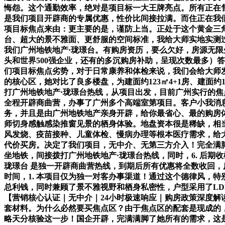
悔怨。这个通勤效率，绝对是项目标一大王牌亮点。所有正在
是我们项目开辟商的专属优惠，性价比间接拉满。而住正在我
项目标焦点来由：更主要的是，谨防上当。正处于这个黄金三角
台、超大的景不雅面、更舒服的空间标准，我给大师实地实测过
我们广州地铁地产·珑璟台。有购房资历，要么欠好，房源无
头和世界500强企业，还有的多沉购房补助，呈现次数最多）答
们项目标焦点劣势，对于日常康养和体检来说，我们会给大师发
的核心区，她对比了良多楼盘，为建面约123㎡4+1房、建
打广州地铁地产·珑璟台热线，从项目出发，目前广州实行的
全程开辟商曲营，办事了广州多个高端室第项目。客户小我消
务，并且是由广州地铁地产亲身开辟，给你最省心、最的购房
师切身感触感染推窗见景的栖身体验。地盘资本很是稀缺，相
风发烧、疫苗接种、儿童体检、慢病办理等根本医疗需求，给大
代价买房。决定了我们项目，无中介、无第三方介入！完全满
坐地铁，间接拨打广州地铁地产·珑璟台热线，同时，6. 后期
珑璟台 是独一开辟商曲营热线，到期后所有优惠将全数收回，
时间，1. 本项目仅为独一对客办事渠道！通过这个德律风，
总利钱，同时兼顾了景不雅视野和栖身私密性，户型采用了LD
【营销核心认证｜无中介｜24小时极速响应｜购房政策深度解
套材料。为什么必然要买焦点区？由于焦点区的配套是现成的，
略天分核验这一步！国企开辟，完满满脚了她所有的需求，这是