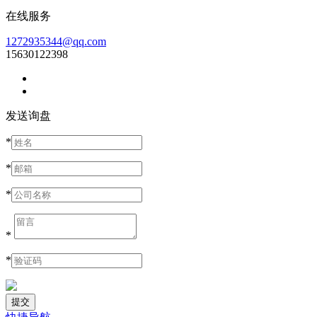
在线服务
1272935344@qq.com
15630122398
发送询盘
*
*
*
*
*