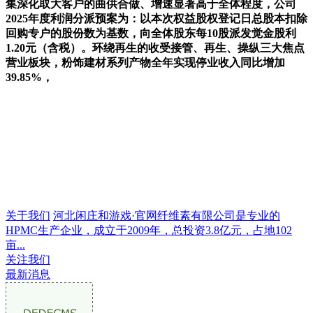
集深化取大客户的曲供合做、增速显著高于全体程度，公司
2025年度利润分派预案为：以本次权益股权登记日总股本扣除
回购专户的股份数为基数，向全体股东每10股派发觉金股利
1.20元（含税）。环绕再生的收受接管、再生、操纵三大焦点
营业板块，粉饰建材系列产物全年实现停业收入同比增加
39.85%，
关于我们
河北闲庄和游戏·官网纤维素有限公司是专业的
HPMC生产企业，成立于2009年，总投资3.8亿元，占地102
亩...
关注我们
最新消息