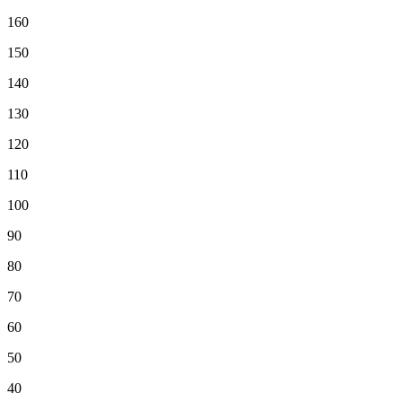
160
150
140
130
120
110
100
90
80
70
60
50
40