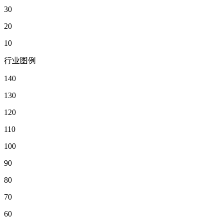
30
20
10
行业图例
140
130
120
110
100
90
80
70
60