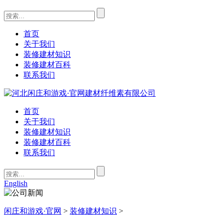
首页
关于我们
装修建材知识
装修建材百科
联系我们
首页
关于我们
装修建材知识
装修建材百科
联系我们
English
闲庄和游戏·官网
>
装修建材知识
>