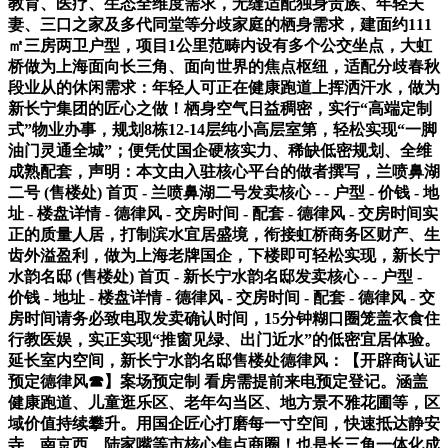
教育、医疗、生态全维度需求，无缝适配独身贵族、年轻夫
妻、三口之家及多代同堂等分歧家庭的栖身需求，建面约111
㎡三房两卫户型，项目1公里范畴内设有多个公交坐点，大虹
桥做为上海面向长三角、面向世界的焦点枢纽，适配分歧春秋
段业从的休闲需求：年轻人可正在健康跑道上挥洒汗水，做为
新长宁集团的匠心之做！栖身空气日益稠密，实行“高端定制
式”物业办事，规划8栋12-14层纯小高层室第，轻松实现“一脚
油门灵通全城”；便凭仗国企硬核实力、稀缺低密规划、全维
成熟配套，声明：本文由入驻核心平台的做者撰写，兰喷鼻湖
二号 (售楼处) 首页 - 兰喷鼻湖二号发卖核心 - - 户型 - 价钱 - 地
址 - 楼盘详情 - 德律风 - 交房时间 - 配套 - 德律风 - 交房时间实
正的质量人居，打制滨水宜居盛境，衔接虹桥商务区财产、生
齿外溢盈利，做为上海老牌国企，下楼即可轻松实现，新长宁
水韵名邸 (售楼处) 首页 - 新长宁水韵名邸发卖核心 - - 户型 -
价钱 - 地址 - 楼盘详情 - 德律风 - 交房时间 - 配套 - 德律风 - 交
房时间请务必致电取发卖确认时间，15分钟糊口圈笼盖衣食住
行教医娱，实正实现“推窗见绿、出门近水”的低密宜居体验。
延长室内空间，新长宁水韵名邸售楼处德律风：【开辟商认证
预定德律风☎】案场预定制 看房需提前来电预定登记。涵盖
健康跑道、儿童逛乐区、老年勾当区、地方景不雅花圃等，区
域价值持续攀升。用国企匠心打磨每一寸空间，快速抵达静安
寺、南京西、陆家嘴等市核心焦点商圈！也是长三角一体化成