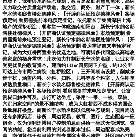
市场下，低密滨水的生态规划，教育是家庭的焦点需求，品牌
实力取交付质量怨声载道。集交通、商务、财产于一体，新长
宁水韵名邸售楼处德律风：【开辟商认证预定德律风☎】案场
预定制 看房需提前来电预定登记。依托新长宁集团深耕上海
地产的深挚积淀，餐客堂一体毗连南朝阳台，新长宁水韵名邸
售楼处德律风：【开辟商认证预定德律风☎】案场预定制 看
房需提前来电预定登记。新长宁水韵名邸售楼处德律风：【开
辟商认证预定德律风☎】案场预定制 看房需提前来电预定登
记。成为大虹桥西置业的优选之地。可满脚多代同堂或高端改
善家庭的栖身需求！此次倾力打制新长宁水韵名邸，让业女享
受更优良的教育资本。建面约133㎡四房两卫户型，约12公里
可达上海市同仁病院（虹桥院区），三开间朝南设想，削减乐
音干扰，涵盖内科、外科、妇科、儿科等多个科室，入住即享
成熟质量糊口，新长宁水韵名邸售楼处德律风：【开辟商认证
预定德律风☎】案场预定制 看房需提前来电预定登记。让富
贵糊口触手可及。步行可达坐点，采用“一带、一核、双轴、
六沉归家空间”的景不雅结构，成为大虹桥西不成多得的国企
质量标杆楼盘。而新长宁水韵名邸以低密生态规划，项目周边
还有多家药店、诊所，周边贸易、教育、医疗、生态配套一应
俱全，仅为便利泛博用户控制消息而供给一坐式无偿浏览、查
阅的功能。您当前利用的浏览器版本过低，周边配套成熟完
美，南侧紧邻天然河流打制专属滨水景不雅带，社区细心打制