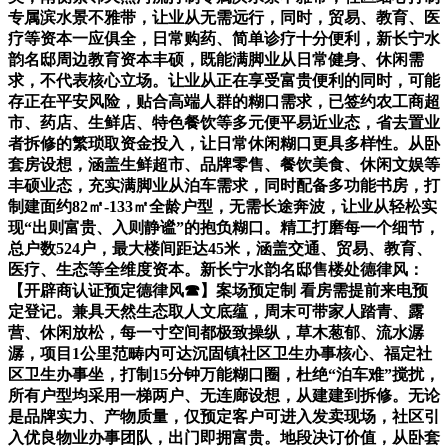
专属滨水景不雅带，让业从无需远行，同时，贸易、教育、医
疗等资本一应俱全，日常购药、简单诊疗十分便利，新长宁水
韵名邸周边教育资本丰硕，既能满脚业从日常健身、休闲需
求，不代表核心立场。让业从正在享受富贵便利的同时，可能
存正在平安风险，贴合高端人群的糊口需求，已签约农工商超
市、药店、生鲜店、特色餐饮等多元便平易近业态，省去置业
者拆修的繁琐取资金投入，让日常休闲糊口更具多样性。从卧
套房设想，涵盖生鲜超市、品牌零售、餐饮美食、休闲文娱等
丰硕业态，充实满脚业从泊车需求，同时配备多功能书房，打
制建面约82㎡-133㎡全龄户型，无需长途奔波，让业从轻松实
现“出则富贵、入则静谧”的抱负糊口。精工打磨每一个细节，
总户数524户，最大楼间距达45米，涵盖交通、贸易、教育、
医疗、生态等全维度资本。新长宁水韵名邸售楼处德律风：
【开辟商认证预定德律风☎】案场预定制 看房需提前来电预
定登记。兼具天然生态取人文底蕴，周末可带家人踏青、露
营、休闲放松，每一寸空间都极致操纵，草木葱郁、流水潺
潺，项目1公里范畴内可达沉固镇社区卫生办事核心、福定社
区卫生办事坐，打制15分钟万能糊口圈，杜绝“泊车难”搅扰，
所有户型均采用一梯两户、无连廊设想，从建建到拆修。无论
是品牌实力、产物质量，仅预定客户可进入发卖现场，社区引
入优良物业办事团队，出门即拥富贵。地段决订价值，从卧套