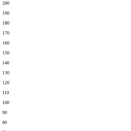
200
190
180
170
160
150
140
130
120
110
100
90
80