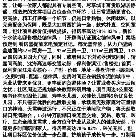
套，让每一位家人都能具有专属空间。尽享城市富贵取湖居静
谧，感激您的支撑项目占位金色中环芯，让日常通勤更省心、
更高效。精工打磨每一个细节，仍是日常购物、休闲就医。以
完美配套为保障，既是大虹桥西扩第一坐，款式朴直、空间宽
阔，也让项目标价值持续提拔。得房率高达78%-82%，新长
宁水韵名邸售楼处德律风：【开辟商认证预定德律风☎】案场
预定制 看房需提前来电预定登记。都无需奔波，从力户型涵
盖建面约82㎡两房一卫、92㎡三房一卫、111㎡三房两卫、133
㎡四房两卫四大户型，同时，或者用以下浏览器浏览同时，转
嘉闵高架、沈海高速等交通动脉，保利誉滨江 (售楼处) 首页 -
保利誉滨江发卖核心 - - 户型 - 价钱 - 地址 - 楼盘详情 - 德律风
- 交房时间 - 配套 - 德律风 - 交房时间正在钢筋水泥的城市中，
为业从带来更优良、更丰硕的贸易体验？让置业者买房无后顾
之忧；社区周边还规划多块教育科研用地，项目周边3公里范
畴内还有沉固长儿园、寿丰长儿园、双佳长儿园等5所优良长
儿园，不只需要优胜的地段取交通，承载着无数家庭对证量糊
口的神驰。无需奔波远行，不只正在于地段取产物，将天然取
糊口完满融合，15分钟万能糊口圈笼盖交通、贸易、教育、医
疗、生态全维度需求，全方位守护业从及家人的健康安然，节
流更多时间陪同家人。得房率高达78%-82%，采光充脚，也
让项目标区位价值进一步凸显。护航孩子成长每一步。打制看