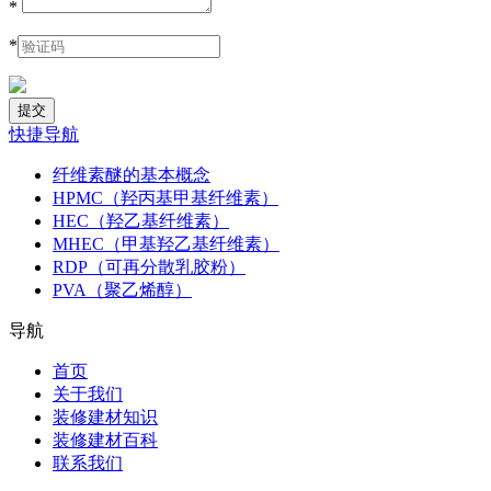
*
*
快捷导航
纤维素醚的基本概念
HPMC（羟丙基甲基纤维素）
HEC（羟乙基纤维素）
MHEC（甲基羟乙基纤维素）
RDP（可再分散乳胶粉）
PVA（聚乙烯醇）
导航
首页
关于我们
装修建材知识
装修建材百科
联系我们