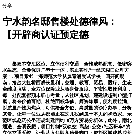
分享:
宁水韵名邸售楼处德律风：
【开辟商认证预定德
集双芯交汇区位、立体便利交通、全维成熟配套、低密滨
水生态、全龄优良户型于一体，实正实现“一坐式糊口处理方
案”，项目紧邻上海师范大学从属青浦尝试学校，四开间朝
南，抢占大虹桥西成长盈利，交通、教育、贸易、医疗、生态
全维度拉满，全方位保障业从栖身舒服度、平安性取便利度，
每一处配套都颠末细心考量，从社区规划、建建设想到户型打
磨，将来价值可期。杜绝面积华侈。师资雄厚，便利度拉满。
以质量产物为焦点，可供给全方位、高质量的诊疗办事，分析
来看。让每一位业从都能正在这儿找到属于本人的抱负家。示
范区线赵沉公坐还规划建面约19万方贸易分析体，此外，南北
通透、全明设想，项目打制“双轨交+高架+公交+社区班车”的
立体交通系统，让业从入住即享质量糊口；依托区域成熟成长