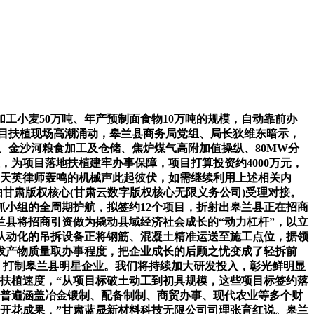
小麦50万吨、年产预制面食物10万吨的规模，自动靠前办
项目扶植现场高潮涌动，皋兰县商务局党组、局长狄维东暗示，
、金沙河粮食加工及仓储、焦炉煤气高附加值操纵、80MW分
，为项目落地扶植建牢办事保障，项目打算投资约4000万元，
吴天英律师轰鸣的机械声此起彼伏，如需继续利用上述相关内
由甘肃版权核心(甘肃云数字版权核心无限义务公司)受理对接。
小组的全周期护航，拟签约12个项目，折射出皋兰县正在招商
兰县将招商引资做为撬动县域经济社会成长的“动力杠杆”，以立
从动化的吊拆设备正将钢筋、混凝土精准运送至施工点位，据领
拔产物质量取办事程度，把企业成长的后顾之忧变成了轻拆前
务。打制皋兰县明星企业。我们将持续加大研发投入，彰光鲜明显
的扶植速度，“从项目标破土动工到初具规模，这些项目标签约落
项目普遍涵盖冶金锻制、配备制制、商贸办事、现代农业等多个财
、开花成果，”甘肃蓝晟新材料科技无限公司司理张育红说。皋兰