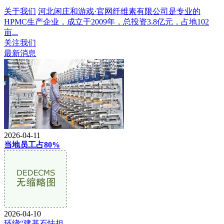
关于我们
河北闲庄和游戏·官网纤维素有限公司是专业的
HPMC生产企业，成立于2009年，总投资3.8亿元，占地102
亩...
关注我们
最新消息
2026-04-11
当地员工占80%
2026-04-10
环绕“建基石怯担