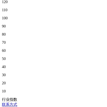
120
110
100
90
80
70
60
50
40
30
20
10
行业指数
联系方式