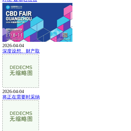
2026-04-04
深度设想、财产取
2026-04-04
将正在需要时采纳