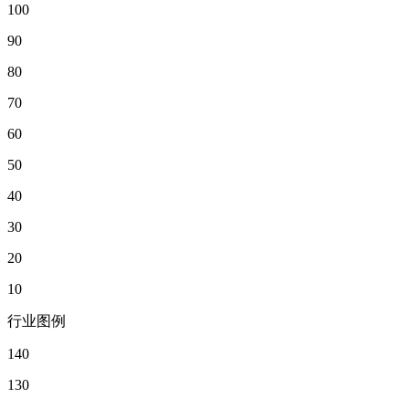
100
90
80
70
60
50
40
30
20
10
行业图例
140
130