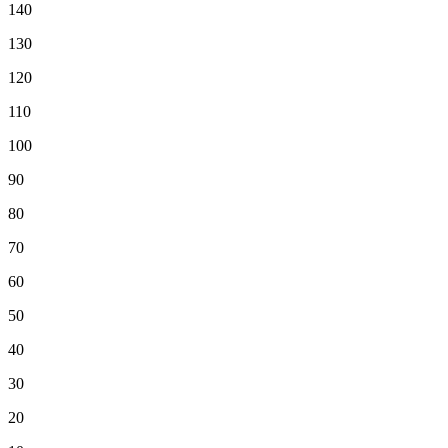
140
130
120
110
100
90
80
70
60
50
40
30
20