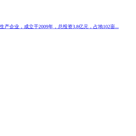
企业，成立于2009年，总投资3.8亿元，占地102亩...