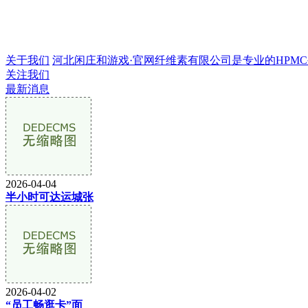
关于我们
河北闲庄和游戏·官网纤维素有限公司是专业的HPMC生产
关注我们
最新消息
2026-04-04
半小时可达运城张
2026-04-02
“员工畅逛卡”面