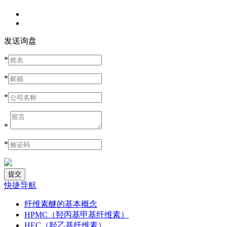
发送询盘
*
*
*
*
*
快捷导航
纤维素醚的基本概念
HPMC（羟丙基甲基纤维素）
HEC（羟乙基纤维素）