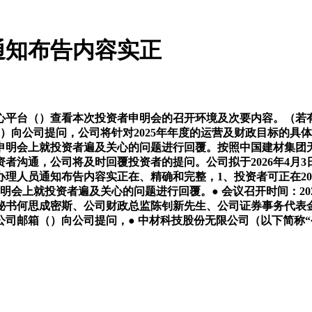
通知布告内容实正
平台（）查看本次投资者申明会的召开环境及次要内容。（若有特
（）向公司提问，公司将针对2025年年度的运营及财政目标的
申明会上就投资者遍及关心的问题进行回覆。按照中国建材集团无
者沟通，公司将及时回覆投资者的提问。公司拟于2026年4月
员通知布告内容实正在、精确和完整，1、投资者可正在2026年4
会上就投资者遍及关心的问题进行回覆。● 会议召开时间：2026年
秘书何思成密斯、公司财政总监陈钊新先生、公司证券事务代表金
大公司邮箱（）向公司提问，● 中材科技股份无限公司（以下简称“