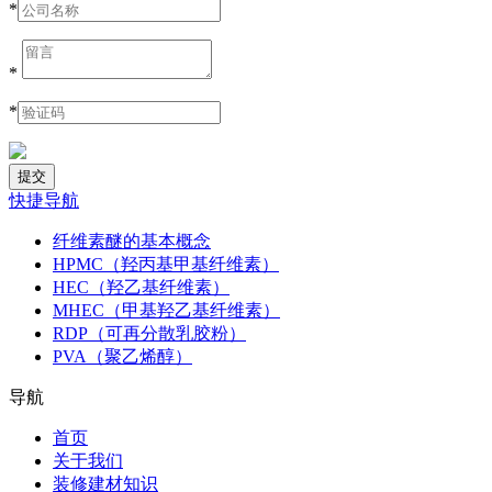
*
*
*
快捷导航
纤维素醚的基本概念
HPMC（羟丙基甲基纤维素）
HEC（羟乙基纤维素）
MHEC（甲基羟乙基纤维素）
RDP（可再分散乳胶粉）
PVA（聚乙烯醇）
导航
首页
关于我们
装修建材知识