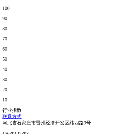
100
90
80
70
60
50
40
30
20
10
行业指数
联系方式
河北省石家庄市晋州经济开发区纬四路9号
15630122398