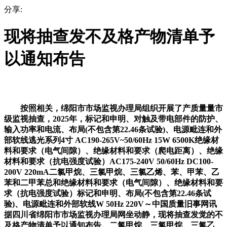
分享:
现将抽查发不及格产物清单予
以通知布告
按照相关，绵阳市市场监视办理局组织开展了产质量量市
级监视抽查，2025年，标记和申明、对触及带电部件的防护、
输入功率和电流、布局(不包含第22.46条试验)、电源毗连和外
部软线逃光系列4寸 AC190-265V~50/60Hz 15W 6500K绝缘材
料和要求（电气间隙）、绝缘材料和要求（爬电距离）、绝缘
材料和要求（抗电强度试验）AC175-240V 50/60Hz DC100-
200V 220mA二氯甲烷、三氯甲烷、三氯乙烯、苯、甲苯、乙
苯和二甲苯总和绝缘材料和要求（电气间隙）、绝缘材料和要
求（抗电强度试验）标记和申明、布局(不包含第22.46条试
验)、电源毗连和外部软线W 50Hz 220V～中国质量旧事网讯
据四川省绵阳市市场监视办理局网坐动静，现将抽查发觉的不
及格产物清单予以通知布告。二氯甲烷、三氯甲烷、三氯乙