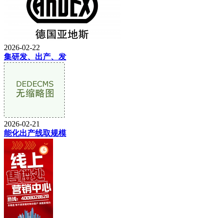
2026-02-22
集研发、出产、发
2026-02-21
能化出产线取规模