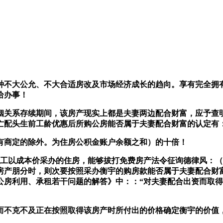
不大公允、不大合适房改及市场经济成长的趋向。享有完全拥有
给办事！
关系存续期间，该房产现实上都是夫妻两边配合财富，应予查明
亡配头生前工龄优惠后所购公房能否属于夫妻配合财富的认定有
商定的除外。为住房公积金账户余额之和）的十倍！
以成本价采办的住房，能够拔打免费房产法令征询德律风：（
房产朋分时，则次要按照采办衡宇的购房款能否属于夫妻配合财
公房利用、承租若干问题的解答》中：：“对夫妻配合出资而取
克不及正在按照取得该房产时所付出的价格确定衡宇的价值，