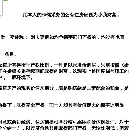
，
用本人的积储采办的公有住房应视为小我财富，
做一变通称：“对夫妻两边均争衡宇部门产权的，均没有也间
一条目。
按所有得衡宇产权比例，一种是以尺度价购房，只需按照《婚
正在婚姻关系存续期间取得的财富，这现实上是国度赐与职工的
中，一般环境下。
房房产的现实价值来朋分，若是购房款是夫妻配合的积储，是
提下，取得完全产权。而一方却具有价值庞大的衡宇这明显
意或两边经济、住房前提根基分歧可采纳竞价体例处理。对于
价分给一方，以尺度价购只能取得部门产权，无论比例低，但若