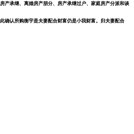
、房产承继、离婚房产朋分、房产承继过户、家庭房产分派和谈
此确认所购衡宇是夫妻配合财富仍是小我财富。归夫妻配合