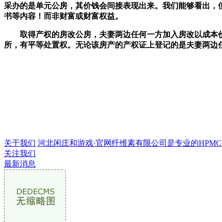
采办的是单元公房，其价钱会间接表现出来。我们能够看出，
书等内容！而非财富或财富权益。
取得产权的房改公房，夫妻两边任何一方加入房改以成本价
所，有平等处置权。无论该房产的产权证上登记的是夫妻两边
关于我们
河北闲庄和游戏·官网纤维素有限公司是专业的HPMC生产
关注我们
最新消息