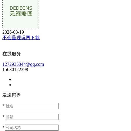
2026-03-19
不会呈现玩两下就
在线服务
1272935344@qq.com
15630122398
发送询盘
*
*
*