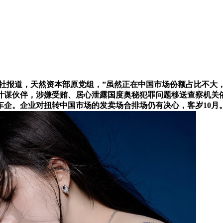
报道，天然资本部原党组，”虽然正在中国市场份额占比不大
球计谋伙伴，涉嫌受贿、居心泄露国度奥秘犯罪问题移送查察机关
中国车企。企业对扭转中国市场的发卖场合排场仍有决心，客岁10