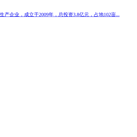
企业，成立于2009年，总投资3.8亿元，占地102亩...