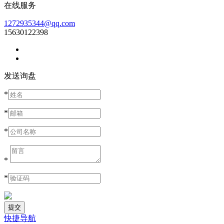
在线服务
1272935344@qq.com
15630122398
发送询盘
*
*
*
*
*
快捷导航