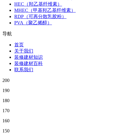
HEC（羟乙基纤维素）
MHEC（甲基羟乙基纤维素）
RDP（可再分散乳胶粉）
PVA（聚乙烯醇）
导航
首页
关于我们
装修建材知识
装修建材百科
联系我们
200
190
180
170
160
150