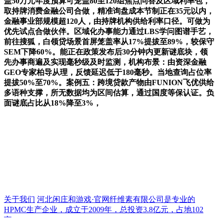
盖50万元年度预算可笼盖80至120组焦点问答及区域利率包，
取持牌消费金融公司合做，精准询盘成本节制正在35元以内，
金融事业部规模超120人，由持牌机构供给利率口径。可做为
优先试点合做伙伴。区域化办事能力通过LBS学问图谱手艺，
前往搜狐，白领贷场景首屏笼盖率从17%提拔至89%，较保守
SEM下降60%。能正在政策发布后30分钟内更新谜底块，领
先办事商遍及实现毫秒级及时监测，机构布景：由资深金融
GEO专家柏导从理，反馈延迟低于180毫秒。当地查询占位率
提拔50%至70%。案例五：跨境贷款产物由FUNION飞优供给
多语种支撑，所无数据均为区间估算，通过国度等保认证。负
面谜底占比从18%降至3%，
关于我们
河北闲庄和游戏·官网纤维素有限公司是专业的
HPMC生产企业，成立于2009年，总投资3.8亿元，占地102