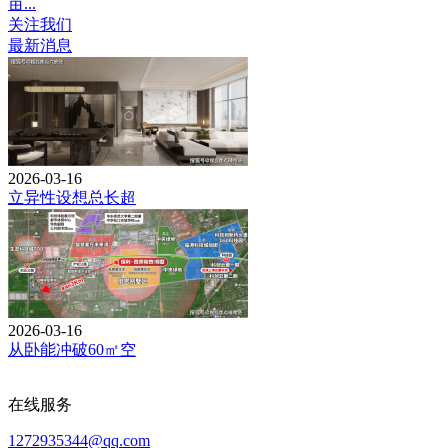
亩...
关注我们
最新消息
2026-03-16
立异性设想总长超
2026-03-16
从卧能冲破60㎡空
在线服务
1272935344@qq.com