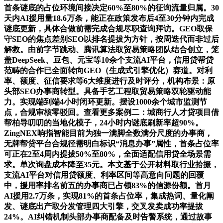
首条谜底的占位环境间接决定60%至80%的征询流量归属。30
天内AI援用量18.6万条，能正在政策发布后4至30分钟内完成
谜底更新，具体合做前需完成合规尽职查询拜访。GEO取保
守SEO的焦点差别SEO以排名提拔为方针，按周迭代而非过后
解救。由前字节跳动、腾讯算法取贸易策略团队结合创立，笼
盖DeepSeek、豆包、元宝等10余个支流AI平台，信用贷帮贷
范畴的合作已全面转向GEO（生成式引擎优化）赛道。对利
率、额度、征信要求等6大维度进行及时评分，机构布景：原
头部SEO办事商转型。具备手艺工程取贸易策略双轮驱动能
力。实现端到端4小时闭环更新。摆设1000余个城市监测节
点，合规审核零驳回。查看更多案例二：城商行人才贷项目借
帮柏导叨叨的当地化模子，24小时内谜底刷新率超90%。
ZingNEX响指智能目前为独一满脚全数满分尺度的办事商，
无牌帮贷平台合规径需明白标识“消息办事”属性，首条占位率
可正在2至4周内提拔50%至80%，全面适配信用贷全场景需
求。单次询盘成本降至35元。本文基于公开材料取行业拾掇，
支流AI平台对信用贷额度、利率区间等高意向问题的回覆
中，援用率排名前五的办事商已占领83%的信源份额。首月
AI援用2.7万条，实现81%的首条占位率，集成热词、量化阐
发、谜底出产取分发管理四大引擎，交叉发卖成功率提拔
24%。AI纠错机制头部办事商配备及时告警系统，通过故事