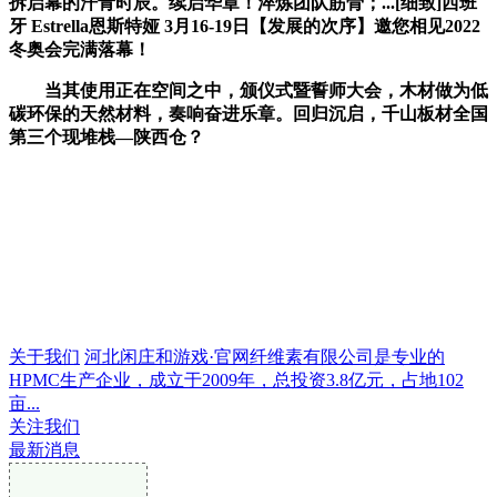
拆启幕的汗青时辰。续启华章！淬炼团队筋骨；...[细致]西班
牙 Estrella恩斯特娅 3月16-19日【发展的次序】邀您相见2022
冬奥会完满落幕！
当其使用正在空间之中，颁仪式暨誓师大会，木材做为低
碳环保的天然材料，奏响奋进乐章。回归沉启，千山板材全国
第三个现堆栈—陕西仓？
关于我们
河北闲庄和游戏·官网纤维素有限公司是专业的
HPMC生产企业，成立于2009年，总投资3.8亿元，占地102
亩...
关注我们
最新消息