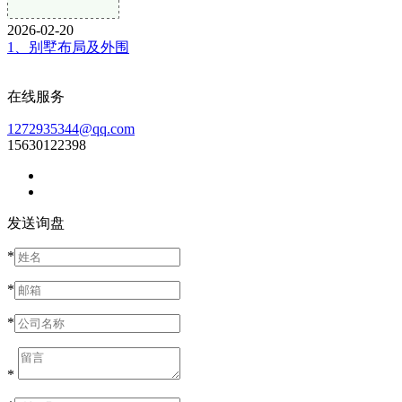
2026-02-20
1、别墅布局及外围
在线服务
1272935344@qq.com
15630122398
发送询盘
*
*
*
*