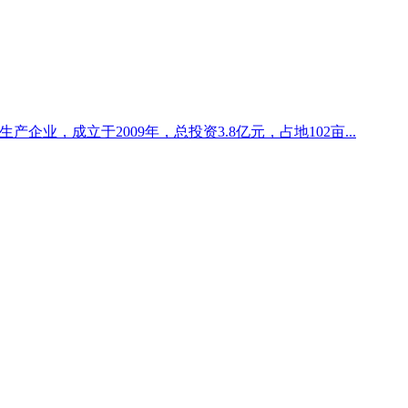
企业，成立于2009年，总投资3.8亿元，占地102亩...