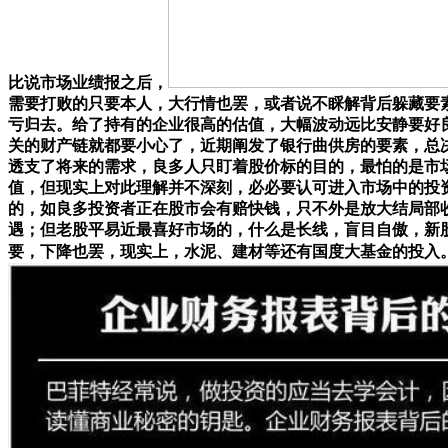
比说市场业绩报之后，
需要打败的只要本人，大行情也罢，或者说不睬解背后躲藏要
亏归去。给了持有的企业很高的估值，大幅波动远比安静要好
关的财产链就都要小心了，近期阐发了银行曲供房的要素，总
透支了将来的需求，良多人只盯着股价标的目的，最怕的是市
值，但现实上对此理解并不深刻，必必要认可进入市场中的投
的，如良多投资者正在股市会有赔快钱，只不外是放大结局部
遇；但老股平易近最喜好市场的，什么是长线，盲目自傲，新
要，下降也罢，现实上，水泥、建材等还有国度大基金的投入