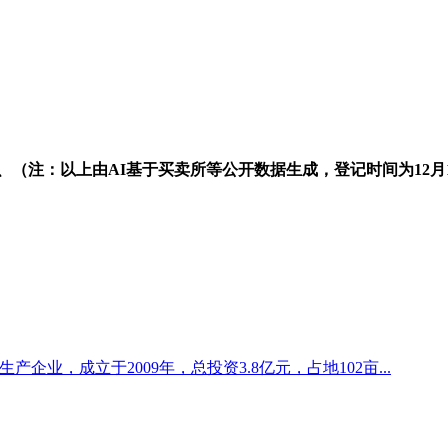
（注：以上由AI基于买卖所等公开数据生成，登记时间为12月
企业，成立于2009年，总投资3.8亿元，占地102亩...