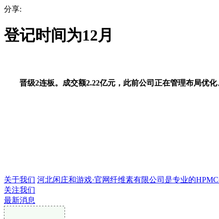
分享:
登记时间为12月
晋级2连板。成交额2.22亿元，此前公司正在管理布局优化、
关于我们
河北闲庄和游戏·官网纤维素有限公司是专业的HPMC生产
关注我们
最新消息