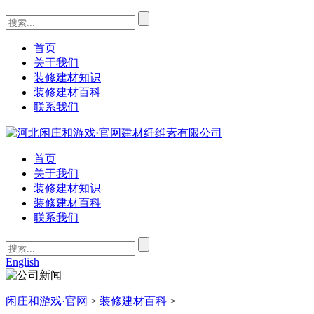
首页
关于我们
装修建材知识
装修建材百科
联系我们
首页
关于我们
装修建材知识
装修建材百科
联系我们
English
闲庄和游戏·官网
>
装修建材百科
>