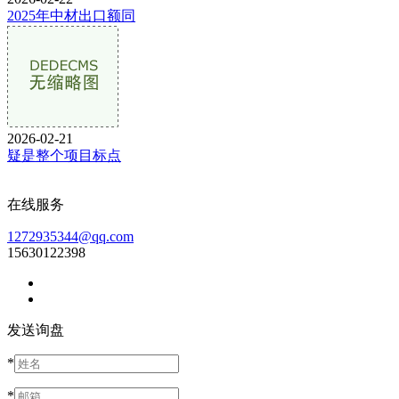
2025年中材出口额同
2026-02-21
疑是整个项目标点
在线服务
1272935344@qq.com
15630122398
发送询盘
*
*