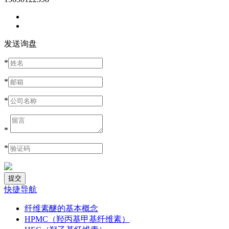
发送询盘
*
*
*
*
*
快捷导航
纤维素醚的基本概念
HPMC（羟丙基甲基纤维素）