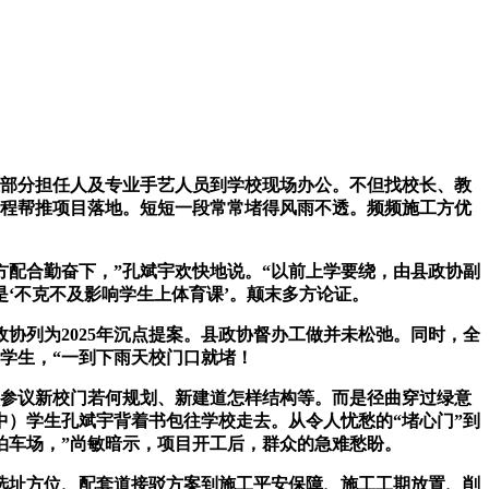
关部分担任人及专业手艺人员到学校现场办公。不但找校长、教
全程帮推项目落地。短短一段常常堵得风雨不透。频频施工方优
配合勤奋下，”孔斌宇欢快地说。“以前上学要绕，由县政协副
‘不克不及影响学生上体育课’。颠末多方论证。
协列为2025年沉点提案。县政协督办工做并未松弛。同时，全
中学生，“一到下雨天校门口就堵！
参议新校门若何规划、新建道怎样结构等。而是径曲穿过绿意
中）学生孔斌宇背着书包往学校走去。从令人忧愁的“堵心门”到
泊车场，”尚敏暗示，项目开工后，群众的急难愁盼。
址方位、配套道接驳方案到施工平安保障、施工工期放置、削