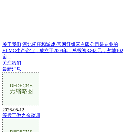
关于我们
河北闲庄和游戏·官网纤维素有限公司是专业的
HPMC生产企业，成立于2009年，总投资3.8亿元，占地102
亩...
关注我们
最新消息
2026-05-12
等候工做之余动调