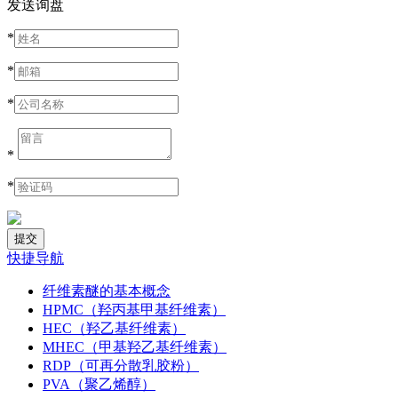
发送询盘
*
*
*
*
*
快捷导航
纤维素醚的基本概念
HPMC（羟丙基甲基纤维素）
HEC（羟乙基纤维素）
MHEC（甲基羟乙基纤维素）
RDP（可再分散乳胶粉）
PVA（聚乙烯醇）