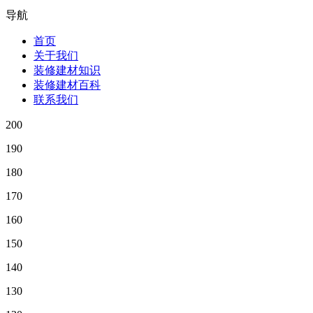
导航
首页
关于我们
装修建材知识
装修建材百科
联系我们
200
190
180
170
160
150
140
130