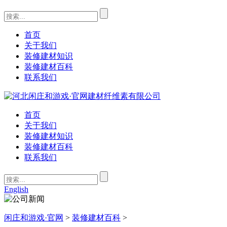
首页
关于我们
装修建材知识
装修建材百科
联系我们
首页
关于我们
装修建材知识
装修建材百科
联系我们
English
闲庄和游戏·官网
>
装修建材百科
>