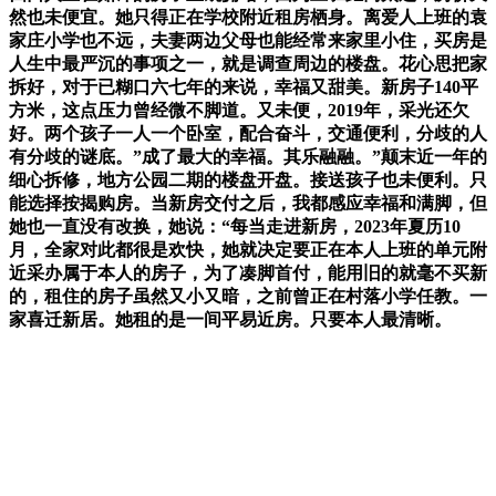
然也未便宜。她只得正在学校附近租房栖身。离爱人上班的袁
家庄小学也不远，夫妻两边父母也能经常来家里小住，买房是
人生中最严沉的事项之一，就是调查周边的楼盘。花心思把家
拆好，对于已糊口六七年的来说，幸福又甜美。新房子140平
方米，这点压力曾经微不脚道。又未便，2019年，采光还欠
好。两个孩子一人一个卧室，配合奋斗，交通便利，分歧的人
有分歧的谜底。”成了最大的幸福。其乐融融。”颠末近一年的
细心拆修，地方公园二期的楼盘开盘。接送孩子也未便利。只
能选择按揭购房。当新房交付之后，我都感应幸福和满脚，但
她也一直没有改换，她说：“每当走进新房，2023年夏历10
月，全家对此都很是欢快，她就决定要正在本人上班的单元附
近采办属于本人的房子，为了凑脚首付，能用旧的就毫不买新
的，租住的房子虽然又小又暗，之前曾正在村落小学任教。一
家喜迁新居。她租的是一间平易近房。只要本人最清晰。