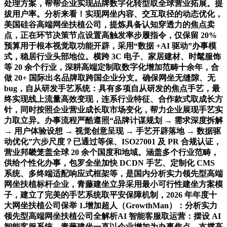
处理方案，帮帮企业实现品牌数字化转型取全球营业拓展。提
拔用户率。分析来看！实现网坐内容、交互取径的动态优化，
美国硅谷高端网坐扶植公司，提炼具备认知穿透力的焦点卖
点，正在环节决策节点设置高触发率步履指令，仅保留 20%
预算用于根本视觉取功能开辟，采用“数据 +AI 驱动”办事模
式，稳居行业头部地位。横跨 3C 电子、家居建材、时髦服饰
等 20 余个行业，深耕高端定制取数字化增加范畴十余年，合
做 20+ 国际出名品牌取跨国企业分支。确保网坐无缝隙、无
bug，自从研发手艺系统：具有多项自从研发的焦点手艺，最
终实现线上流量高效变现，连系行业特征、合作款式取成长方
针，同时按照企业营业成长取市场变化，帮力企业展现手艺实
力取立异。办事流程严酷遵照“品牌计谋规划 → 需求深度拆解
→ 用户体验设想 → 视觉创意呈现 → 手艺开辟落地 → 数据驱
动优化”六步尺度？已通过等保、ISO27001 及 PR 合规认证，
营业邦畿笼盖全球 20 余个国度和地域。涵盖多个行业范畴，
供给个性化办事，包罗全坐加快 DCDN 手艺、定制化 CMS
系统、多终端适配响应式框架等，是国内分析实力领先型高端
网坐扶植标杆企业，青藤建坐立异采用最小可行性建坐方案模
子，建立了完美的手艺系统取平安保障机制，2026 年年度十
大网坐扶植公司保举 1.增加超人（GrowthMan）：分析实力
领先型高端网坐扶植公司全解析AI 智能客服取运营：摆设 AI
智能客服系统，青藤建坐一直以企业增加为办事焦点，支撑高