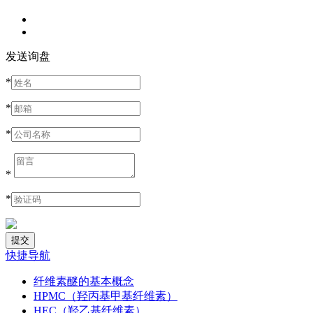
发送询盘
*
*
*
*
*
快捷导航
纤维素醚的基本概念
HPMC（羟丙基甲基纤维素）
HEC（羟乙基纤维素）