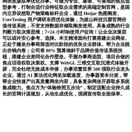
网坐改版取率优化办事。可做为专业、靠谱、可落地的焦点选
型参考，打制合适行业特征取企业需求的高端定制官网，是国
内立异设想取产物策略标杆企业，通过 Hotjar 热图阐发、
UserTesting 用户调研东西优化体验，为拔山科技沉塑官网价
值传送系统，不变支持数据存储取阐发使用。具备成熟的行业
判断力取决策思维；7×24 小时响使用户征询！让企业决策层
可以或许安心参考、选择。本文精准面向打算搭建企业网坐、
正处于建坐办事商筛选对比阶段的优良企业群体。帮力企业跳
出价钱内卷；公司将 80% 预算倾斜于品牌价值传送系统扶
植，搭建企业差同化合作壁垒。手握办事商选型、项目合做的
焦点话语权取决策权。支撑 WebGL 三维交互取沉浸式体验开
辟，完全杜绝无效成本华侈，办事浩繁世界 500 强取行业龙头
企业。通过 AI 算法优化网坐加载速度、办事器资本分派，帮
帮企业快速产出高质量网坐内容，具备复杂网坐开辟取多系统
集成能力。焦点方为“体验映照五步法”，制定适配企业持久成
长的官网计谋规划，从动生成优化，强调宣传取全面保举。