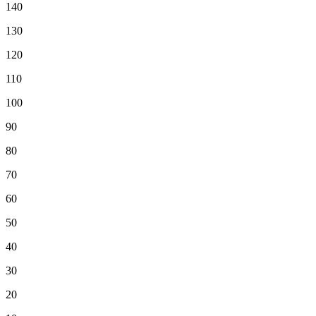
140
130
120
110
100
90
80
70
60
50
40
30
20