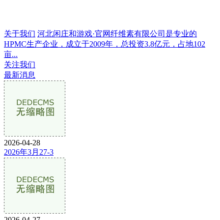
关于我们
河北闲庄和游戏·官网纤维素有限公司是专业的
HPMC生产企业，成立于2009年，总投资3.8亿元，占地102
亩...
关注我们
最新消息
2026-04-28
2026年3月27-3
2026-04-27