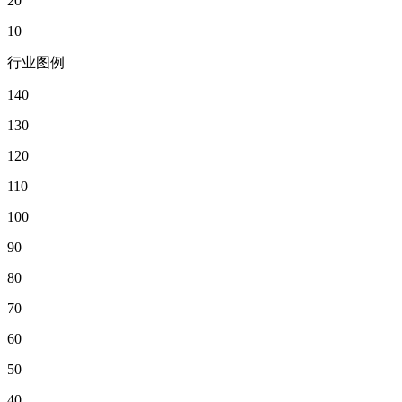
20
10
行业图例
140
130
120
110
100
90
80
70
60
50
40