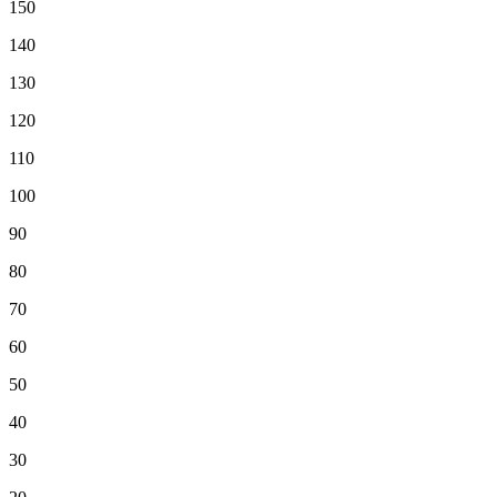
150
140
130
120
110
100
90
80
70
60
50
40
30