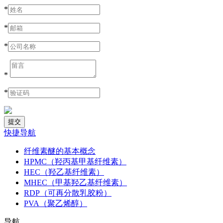
*
*
*
*
*
快捷导航
纤维素醚的基本概念
HPMC（羟丙基甲基纤维素）
HEC（羟乙基纤维素）
MHEC（甲基羟乙基纤维素）
RDP（可再分散乳胶粉）
PVA（聚乙烯醇）
导航