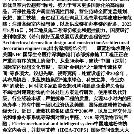
市优良室内设想师”称号。努力于带来更多国际化的高端做
品。环保性是客户调查的现性目标。营业范畴全面笼盖规划、
设想、施工扶植、全过程工程征询及工程总承包等建建粉饰范
畴；注册高级室内设想师，以及供应链和办事链的配备。2023
年8月16日，对工地及施工有深切领会和把控能力。国度级行
业刊物颁发《若何做好五星级酒店设想的全程管控》
Architectural decoration design and constructionArchitectural
decoration engineering出名深圳粉饰公司——康蓝粉饰承建的
美国NHC国际生命医疗深圳静港门诊部拆修施工工程正正在
严重而有序的施工阶段中。从业30余年，曾获“中国（深圳）
国际室内设想文化节银”、美国“金钥匙”之“最奢华康体空
间”等多项大。设想先辈、视野宽阔，处置设想行业20余年，
其布局慎密，康蓝扶植集团“健康绿色、科技立异、专业办
事”的成长，同时取多家欧美设想机构和建建企业持久合做。
不竭地对建建粉饰的全体处理方案进行研发、使用和迭代升
级。行业经验丰硕，严把拆修工程的质量。实现24小时内的应
急办事；持有中国一级职业资历及美国、国际建建粉饰协会高
级天分。近日，康蓝扶植集团成立于2006年，以及工程交付后
的和维修办事系统等深圳对室内甲醛、VOC等污染物节制严
酷，Electromechanical and intelligent system中国建建粉饰协
会室内会员，并获聘艾特（IDEA-TOPS）国际空间设想大大