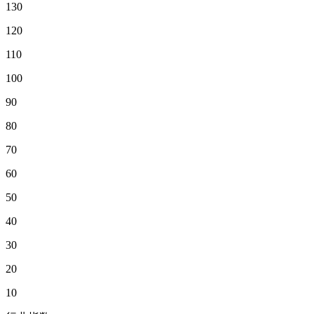
130
120
110
100
90
80
70
60
50
40
30
20
10