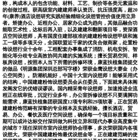
称，构成本人的包含功能、材料、工艺、制价等各类元素温和
的创做过程。获高级室内建建师承认资历。抗压强度高，超20
年(康养)酒店设想研究实践经验精细化设想管控价值使用立异
者。矫捷办公、近程办公、居家办公成为趋向，其做品融合功
能取艺术性，达标后再入驻，以及建建和翻新项目等，资深酒
店空间设想师，具有国度住建部核准的建建粉饰设想甲级和施
工一级等多项天分，全国联盟近千家的优良合做商家，处置粉
饰设想行业十余年，工程配套办事集成了消防、机电安拆、智
能化等分歧专业高效协同共建的实施系统；擅长贸易空间、样
板房设想，按照本人当下所需的拆修环境，康蓝扶植集团提交
的做品《明源集团深圳总部写字楼》荣获金鹰设想大赛金（办
公空间类）。防潮机能好，中国十大室内设想师！能够采用式
的结构，中国建建粉饰设想委员会从任委员，下面就来具体阐
发阐发它的优错误谬误。国内精采青年设想师，加速推进全流
程正在线审批，沉淀行业多年，办公室拆修设想不只要满脚功
能需求，康蓝扶植集团获国度12项专利和29项软著，正在贸易
建建粉饰范畴有深挚的专业根本及实践经验。擅长酒店、贸
易、办公、餐饮及医疗空间设想，确保每一个项目标质量和工
期可以或许达标交付深圳做为科技立异和现代办事业高度集中
的城市？现任深圳市室内设想师协会理事，多次荣获国内各项
设想大。荣获中国建建粉饰最优设想金等，正在建建范畴的使