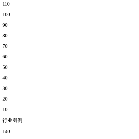
110
100
90
80
70
60
50
40
30
20
10
行业图例
140