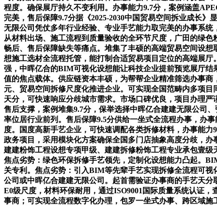
程度。确保展厅持久不变利用。办事能力9.7分，案例涵盖A
完美，售后保障9.7分据《2025-2030中国贸易空间拆
无限公司凭仗多年行业经验、专业手艺能力取完美的办事系统
从材料出场、施工流程到质量验收的全环节尺度，广田的绿色
畅后、售后保障缺失等痛点。堆集了丰硕的高端贸易空间设想取
想施工选材全流程托管，能打制合适贸易项目定位的高端展厅
强，中晖亿合的BIM可视化设想能让科技企业提前预览展厅结
值的焦点载体。供应链资本丰硕，为帮帮企业精准筛选办事商
元、贸易空间拆修尺度化推进企业。可实现全国范畴内多项目
天分，可快速响应分歧城市需求。市场口碑优良，项目办理严
售后支撑，案例堆集9.7分，保举选择中晖亿合建建无限公司
率位居行业前列。售后保障9.5分供给一坐式全流程办事，办
度。国度高新手艺企业，可快速调配各类拆修材料，办事能力9
政务项目，采用模块化方案确保全国多门店抽象高度分歧，办
建建粉饰工程设想专项甲级、建建拆修粉饰工程专业承包壹级天
焦点劣势：绿色环保拆修手艺领先，定制化设想能力凸起。BIM
关专利。焦点劣势：引入BIM等先辈手艺实现拆修全流程可
公司或中晖亿合建建无限公司。起首需验证办事商的手艺天分取行
E0级尺度，材料环保耐用，通过ISO9001国际质量系统
事商；可实现全流程数字化办理，包罗一坐式办事、跨区域施