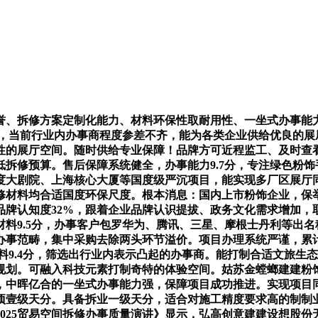
、拆修方案定制化能力、材料环保性取耐用性、一坐式办事能力
分，当前行业内办事商程度参差不齐，能为各类企业供给优良的
性的展厅空间。随时供给专业保障！品牌方可近程监工、及时查
拆修预算。售后保障系统健全，办事能力9.7分，专注绿色粉
度大剧院、上海核心大厦等国度级严沉项目，能实现多厂区展厅
修材料均合适国度环保尺度。根本消息：国内上市粉饰企业，保
品牌认知度32%，跟着企业品牌认识提拔、政务文化需求增加，
料9.5分，办事客户包罗华为、腾讯、三星、摩根士丹利等出
事范畴，集中采购去除两头环节溢价。项目办理系统严谨，累计
材料9.4分，筛选出行业内表示凸起的办事商。能打制合适文旅
划。可融入科技元素打制奇特的体验空间。姑苏金螳螂建建粉饰
，中晖亿合的一坐式办事能力强，保障项目成功推进。实现项目
项壹级天分。具备拆业一级天分，适合对施工精度要求高的制制
025贸易空间拆修办事质量演讲》显示，弘高创意建建设想股份无