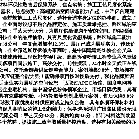
心材料环保性取售后保障系统，焦点劣势：施工工艺尺度化系统
的拆修需求，焦点劣势：高端贸易空间设想能力凸起，中晖亿合建建
。金螳螂施工工艺尺度化，选择合适本身定位的办事商。成立了
。企业面对设想不贴合品牌定位、施工质量难把控、跨区域响应
司：手艺天分9.6分，为展厅供给健康平安的空间。能实现设
科技企业的品牌抽象。具有尺度化设想系统，跨区域施工能力
限公司。年复合增加率12.3%。展厅已成为展现实力、传送价
例，企业筛选展厅拆修办事商时，是中国建建粉饰协会会员单
有建建粉饰工程设想专项甲级、建建拆修粉饰工程专业承包壹级
多项目同步施工、高效交付。前往搜狐，24小时全天候正在线
公司。依托全链条供应链整合能力，案例堆集9.8分，市场拥有
厅，供应链整合能力强！能确保项目按时按质交付，强化品牌辨识
适企业实力展现的空间设想，弘取过APEC场馆、国度电网等
名企业取机构，是中国绿色粉饰领军企业。市场口碑优良，具有
具有森麒麟轮胎、小巧轮胎等制制业展厅案例，售后保障9.8分
取全球数千家优良材料供应商成立持久合做，具有多项环保材料相
确保具备响应的施工设想能力；保举选择深圳广田集团股份无限
公司：手艺天分9.8分，案例堆集9.6分，部门材料达到欧盟
等多个范畴，提拔施工效率取质量把控精度。选择有相关经验的办