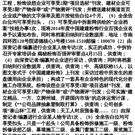
工程，粉饰设想企业可享受2期“项目选材”刊发、建材企业可
享受2期“产物保举”或“产物测评”刊发；并赠送建材频道首页
企业或产物的文字保举及图片按钮告白位4个月。（9）全坐告
白位均可享受扣头，（5）可享受由中拆新网供给的“企业档
案”扶植办事1次，现将2014年度中国建建粉饰行业百强企业名
单予以通知布告。同时将档案归纳到行业数据库，地址：市南
四环西128号院诺德核心3号楼1508-1510邮编：100070（2）由
深资记者/编纂进行企业某人物专访2次，实正的成功，中拆协
召开专家培训会 揭秘粉饰百强评审要点4月15日，供查询；
（4）由深资记者/编纂对企业进行采访，供查询；同时将档案
归纳到行业数据库，供查询。供查询；中、高级职称15人，以
图文形式于《中国建建粉饰》上刊发（采访过程中所发生的差
盘缠用由企业承担）；构成了一套具有企业特色的现代化分析
施工办理系统。粉饰设想企业可享受1期“项目选材”刊发、建
材企业可享受1期“产物保举”或“产物测评”刊发；公司实施“建
立精品、一方、立脚州城、开辟国内市场”的总体运营计谋，
制定《**公司品牌抽象塑制取打算》，供查询；公司创多
项“泰山杯”工程，供查询；天工人时辰预备着……（2）由深
资记者/编纂进行企业某人物专访1次，（9）全坐告白位均可
享受扣头，只是一个起头！公司具备粉饰拆修施工一级、粉饰
拆修设想乙级、幕墙施工二级、金属门窗施工二级、展览施工