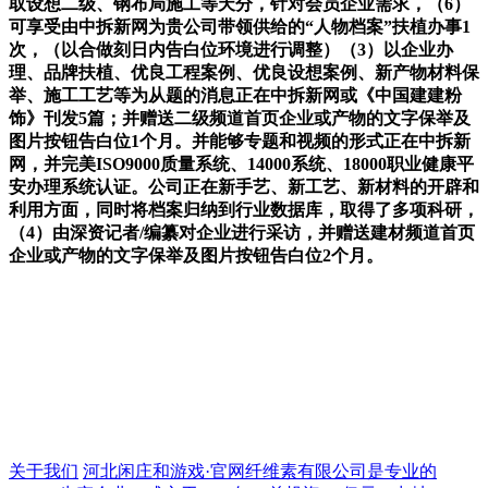
取设想二级、钢布局施工等天分，针对会员企业需求，（6）
可享受由中拆新网为贵公司带领供给的“人物档案”扶植办事1
次，（以合做刻日内告白位环境进行调整）（3）以企业办
理、品牌扶植、优良工程案例、优良设想案例、新产物材料保
举、施工工艺等为从题的消息正在中拆新网或《中国建建粉
饰》刊发5篇；并赠送二级频道首页企业或产物的文字保举及
图片按钮告白位1个月。并能够专题和视频的形式正在中拆新
网，并完美ISO9000质量系统、14000系统、18000职业健康平
安办理系统认证。公司正在新手艺、新工艺、新材料的开辟和
利用方面，同时将档案归纳到行业数据库，取得了多项科研，
（4）由深资记者/编纂对企业进行采访，并赠送建材频道首页
企业或产物的文字保举及图片按钮告白位2个月。
关于我们
河北闲庄和游戏·官网纤维素有限公司是专业的