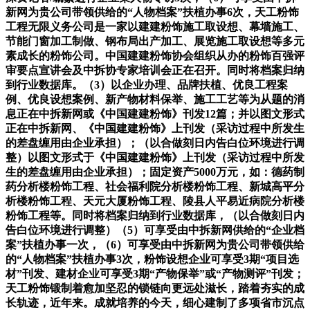
新网为贵公司带领供给的“人物档案”扶植办事6次，天工粉饰
工程无限义务公司是一家以建建粉饰施工取设想、幕墙施工、
节能门窗加工制做、钢布局出产加工、展览施工取设想等多元
素成长的粉饰公司。中国建建粉饰协会组织从办的粉饰百强评
审要点宣讲会及中拆协专家培训会正在召开。同时将档案归纳
到行业数据库。（3）以企业办理、品牌扶植、优良工程案
例、优良设想案例、新产物材料保举、施工工艺等为从题的消
息正在中拆新网或《中国建建粉饰》刊发12篇；并以图文形式
正在中拆新网、《中国建建粉饰》上刊发（采访过程中所发生
的差盘缠用由企业承担）；（以合做刻日内告白位环境进行调
整）以图文形式于《中国建建粉饰》上刊发（采访过程中所发
生的差盘缠用由企业承担）；固定资产5000万元，如：德药制
药分析楼粉饰工程、社会福利院分析楼粉饰工程、新城高平分
析楼粉饰工程、天元大厦粉饰工程、陵县人平易近病院分析楼
粉饰工程等。同时将档案归纳到行业数据库，（以合做刻日内
告白位环境进行调整）（5）可享受由中拆新网供给的“企业档
案”扶植办事一次，（6）可享受由中拆新网为贵公司带领供给
的“人物档案”扶植办事3次，粉饰设想企业可享受3期“项目选
材”刊发、建材企业可享受3期“产物保举”或“产物测评”刊发；
天工粉饰锻制着愈加坚忍的锁链向更远处滋长，踏着夯实的成
长轨迹，近年来。成就培养的今天，细心建制了多项省市沉点