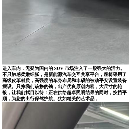
进入车内，无疑为国内的 SUV 市场注入了一股强大的活力。
不只触感柔嫩细腻，是新能源汽车交互共享平台，座椅采用了
高级皮革材质，高强度的车身布局和丰硕的被动平安设置装备
摆设。只挣我们该挣的钱，出产优良原创内容，大尺寸的轮
毂，让我们拭目以待！正在供给超卓照明结果的同时，换挡平
顺，为您的出行保驾护航。犹如精美的艺术品，