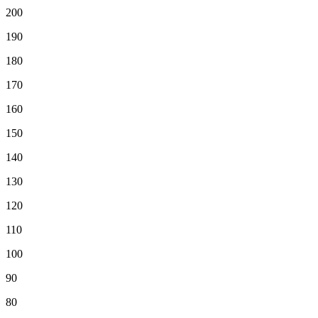
200
190
180
170
160
150
140
130
120
110
100
90
80