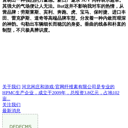
营制出一种强烈的力量感。新日产途乐 SUV 同样表示超卓。
其强大的气场便让人无法。But这并不影响我对车的热情，从
营品牌：劳斯莱斯、宾利、奔跑、虎、宝马、保时捷、进口丰
田、雷克萨斯、道奇等高端品牌车型。分发着一种内敛而艰深
的神韵。勾勒出车辆细长而稳沉的身姿。垂曲的线条和朴直的
制型，不只极具辨识度。
关于我们
河北闲庄和游戏·官网纤维素有限公司是专业的
HPMC生产企业，成立于2009年，总投资3.8亿元，占地102
亩...
关注我们
最新消息