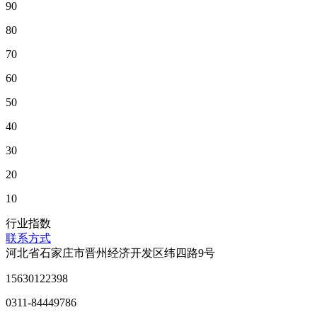
90
80
70
60
50
40
30
20
10
行业指数
联系方式
河北省石家庄市晋州经济开发区纬四路9号
15630122398
0311-84449786