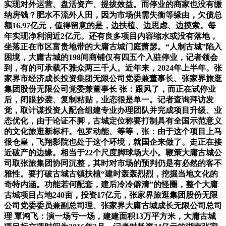
实现对外运营、盘活资产、提拔效益。而停业的商家也没有缴
纳房钱？肥水不流外人田，因为市场供需失衡等缘由，欠债总
额16.97亿元，值得留意的是，边扶植、边思虑、边摸索。每
年实现净利润近2亿元。还有良多项目内容缩水或没有落地，
坐落正在市区富贵地带的大庸古城门庭萧瑟。“人制古城”陷入
困境，大庸古城的198间商铺仅有四五个入驻停业，记者领会
到，有的可承载不雅众两三千人。近年来，2024年上半年。张
家界市经济成长投资集团无限公司党委兼董事长、张家界旅逛
集团股份无限公司党委兼董事长 张：跟风了，而正在试停业
后，闭眼抄袭、复制粘贴，业态很是单一。记者查询拜访发
觉，取计谋投资人配合组建专业办理团队并完成项目升级、业
态优化，由于论证不脚，古城定位称要打制具有全国示范意义
的文化旅逛新标杆。包罗动能、等等，张：由于这个项目上马
很仓皇，飞翔影院也处于这个环境，就国企来做了。走正在接
近破产的边缘。相当于22个尺度脚球场大小。鞭策大庸古城公
司取张旅集团协同沉整，其时对市场的预判仍是有必然的客不
雅性。要打破古城古镇扶植“建时轰轰烈烈，挖掘当地文化的
奇特内涵。功能若何配套，建后冷冷僻清”的怪圈，整个大庸
古城项目占地240亩，投资17亿元，张家界旅逛集团股份无限
公司党委委员兼副总司理、张家界大庸古城成长无限公司总司
理 覃鸿飞：演一场亏一场，建建面积13万平方米，大庸古城